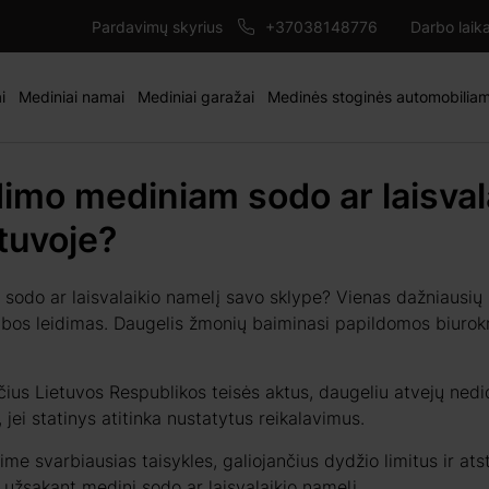
Pardavimų skyrius
+37038148776
Darbo laik
i
Mediniai namai
Mediniai garažai
Medinės stoginės automobilia
idimo mediniam sodo ar laisval
tuvoje?
į sodo ar laisvalaikio namelį savo sklype? Vienas dažniausių
tybos leidimas. Daugelis žmonių baiminasi papildomos biurokr
čius Lietuvos Respublikos teisės aktus, daugeliu atvejų ne
 jei statinys atitinka nustatytus reikalavimus.
me svarbiausias taisykles, galiojančius dydžio limitus ir at
š užsakant medinį sodo ar laisvalaikio namelį.