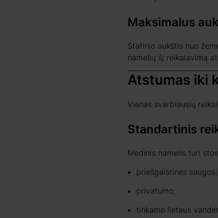
Maksimalus aukš
Statinio aukštis nuo žem
namelių šį reikalavimą a
Atstumas iki 
Vienas svarbiausių reika
Standartinis rei
Medinis namelis turi sto
priešgaisrinės saugos;
privatumo;
tinkamo lietaus vande