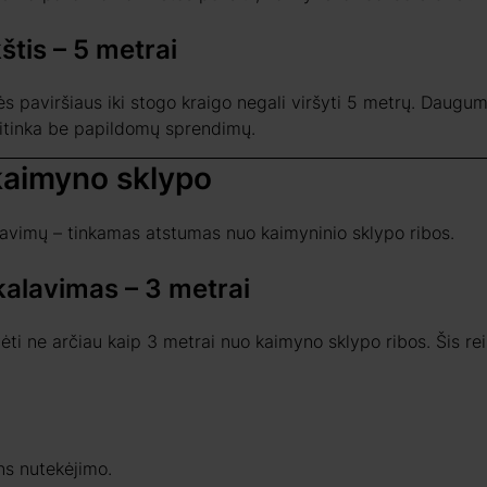
tis – 5 metrai
ės paviršiaus iki stogo kraigo negali viršyti 5 metrų. Daugu
titinka be papildomų sprendimų.
kaimyno sklypo
lavimų – tinkamas atstumas nuo kaimyninio sklypo ribos.
kalavimas – 3 metrai
vėti ne arčiau kaip 3 metrai nuo kaimyno sklypo ribos. Šis re
ns nutekėjimo.