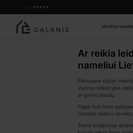
Mediniai namelia
Ar reikia le
nameliui Lie
Planuojate statyti medin
statiniui reikalingas sta
ar galimų baudų.
Pagal šiuo metu galiojan
nameliui leidimo nereikia,
Šiame straipsnyje aptarsi
kuriuos verta žinoti prie