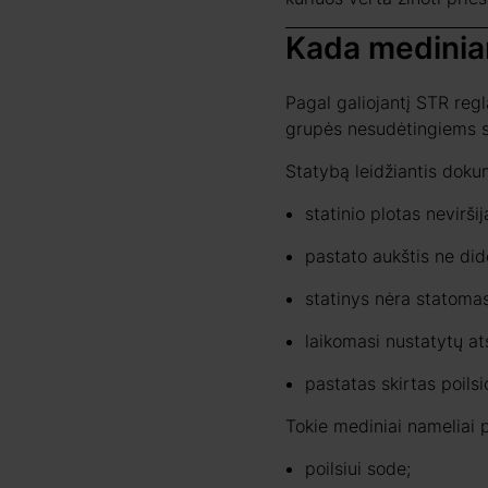
Kada mediniam
Pagal galiojantį STR reg
grupės nesudėtingiems s
Statybą leidžiantis dokum
statinio plotas nevirši
pastato aukštis ne did
statinys nėra statomas
laikomasi nustatytų at
pastatas skirtas poilsi
Tokie mediniai nameliai p
poilsiui sode;