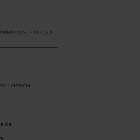
atiniam gyvenimui, gali
oto ir atstumų
eikia.