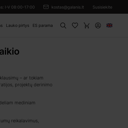
as: I-V 08:00-17:00
kostas@galanis.lt
Susisiekite
Paieška
ms
Lauko pirtys
ES parama
aikio
 klausimų – ar tokiam
atijos, projektų derinimo
dideliam mediniam
stumų reikalavimus,