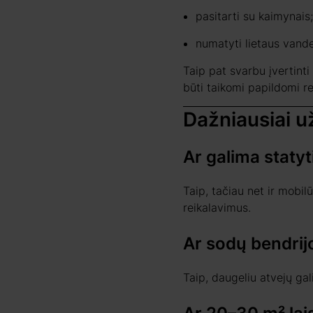
pasitarti su kaimynais;
numatyti lietaus vand
Taip pat svarbu įvertint
būti taikomi papildomi re
Dažniausiai 
Ar galima staty
Taip, tačiau net ir mobilū
reikalavimus.
Ar sodų bendrijo
Taip, daugeliu atvejų gal