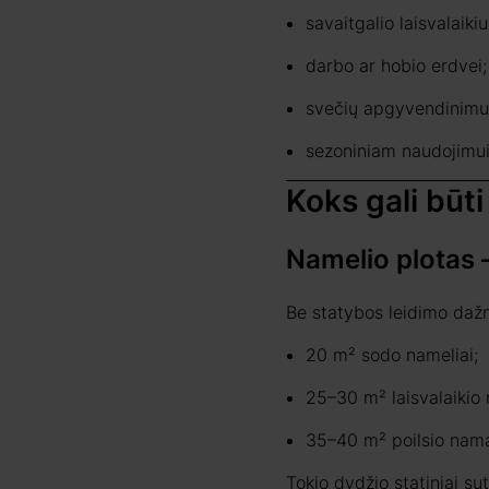
savaitgalio laisvalaikiu
darbo ar hobio erdvei;
svečių apgyvendinimui
sezoniniam naudojimui
Koks gali būt
Namelio plotas –
Be statybos leidimo dažni
20 m² sodo nameliai;
25–30 m² laisvalaikio 
35–40 m² poilsio nama
Tokio dydžio statiniai su