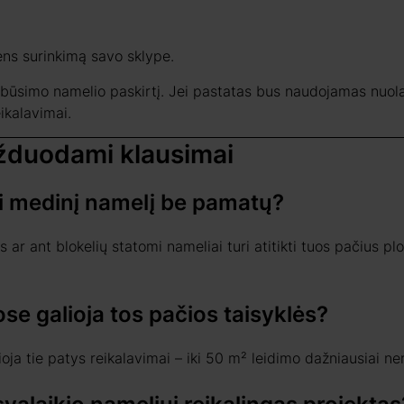
ens surinkimą savo sklype.
i būsimo namelio paskirtį. Jei pastatas bus naudojamas nuol
ikalavimai.
užduodami klausimai
ti medinį namelį be pamatų?
s ar ant blokelių statomi nameliai turi atitikti tuos pačius pl
se galioja tos pačios taisyklės?
ioja tie patys reikalavimai – iki 50 m² leidimo dažniausiai ner