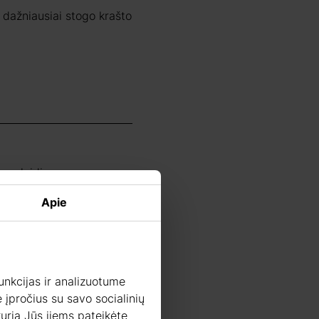
– dažniausiai stogo krašto
ybos leidimas.
Apie
unkcijas ir analizuotume
 įpročius su savo socialinių
 kurią Jūs jiems pateikėte