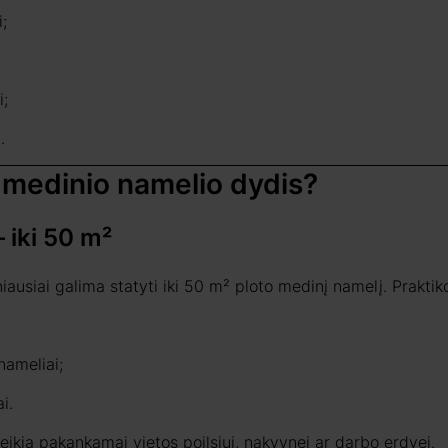
i;
;
.
i medinio namelio dydis?
 iki 50 m²
ausiai galima statyti iki 50 m² ploto medinį namelį. Praktiko
nameliai;
i.
teikia pakankamai vietos poilsiui, nakvynei ar darbo erdvei.