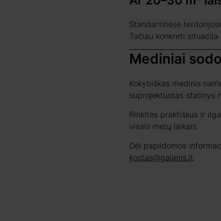
Ar 20–30 m² lais
Standartinėse teritorijos
Tačiau konkreti situacija 
Mediniai sodo 
Kokybiškas medinis namel
suprojektuotas statinys n
Rinkitės praktiškus ir il
visais metų laikais.
Dėl papildomos informaci
kostas@galanis.lt
.