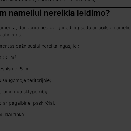
 nameliui nereikia leidimo?
lamentą, dauguma nedidelių medinių sodo ar poilsio namelių ga
tatiniams.
entas dažniausiai nereikalingas, jei:
ja 50 m²;
esnis nei 5 m;
 saugomoje teritorijoje;
stumų nuo sklypo ribų;
o ar pagalbinei paskirčiai.
uikiai tinka: