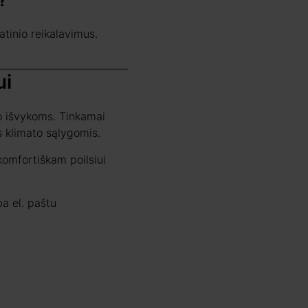
?
atinio reikalavimus.
ui
io išvykoms. Tinkamai
s klimato sąlygomis.
 komfortiškam poilsiui
ba el. paštu