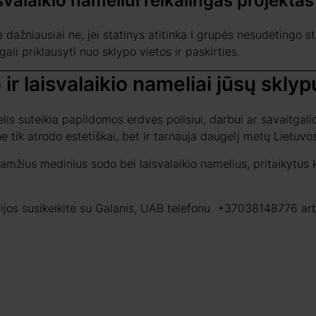
valaikio nameliui reikalingas projektas
e dažniausiai ne, jei statinys atitinka I grupės nesudėtingo st
gali priklausyti nuo sklypo vietos ir paskirties.
ir laisvalaikio nameliai jūsų sklyp
is suteikia papildomos erdvės poilsiui, darbui ar savaitgal
e tik atrodo estetiškai, bet ir tarnauja daugelį metų Lietuvo
gaamžius medinius sodo bei laisvalaikio namelius, pritaikytus
jos susikeikite su Galanis, UAB telefonu
+37038148776
ar