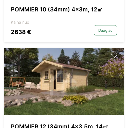
POMMIER 10 (34mm) 4x3m, 12㎡
Kaina nuo
Daugiau
2638 €
POMMIER 12 (34mm) 4×3,5m, 14㎡