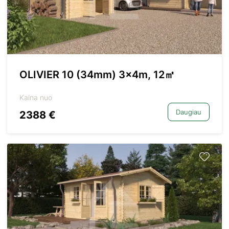
OLIVIER 10 (34mm) 3x4m, 12㎡
Kaina nuo
Daugiau
2388 €