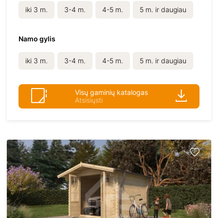
iki 3 m.
3-4 m.
4-5 m.
5 m. ir daugiau
Namo gylis
iki 3 m.
3-4 m.
4-5 m.
5 m. ir daugiau
Visų gaminių katalogas
Atsisiųsti