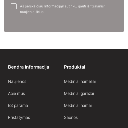
Aš perskaičiau
Informaciją
ir sutinku, gauti iš "Galanis"
naujienlaiškius
Bendra informacija
Produktai
Naujienos
Mediniai nameliai
Apie mus
Mediniai garažai
ES parama
Mediniai namai
Pristatymas
Saunos