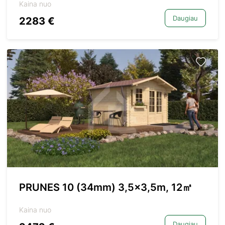
Kaina nuo
Daugiau
2283 €
PRUNES 10 (34mm) 3,5×3,5m, 12㎡
Kaina nuo
Daugiau