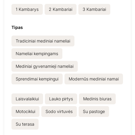
1
Kambarys
2
Kambariai
3
Kambariai
Tipas
Tradiciniai mediniai nameliai
Nameliai kempingams
Mediniai gyvenamieji nameliai
Sprendimai kempingui
Modernūs mediniai namai
Laisvalaikiui
Lauko pirtys
Medinis biuras
Motociklui
Sodo virtuvės
Su pastoge
Su terasa