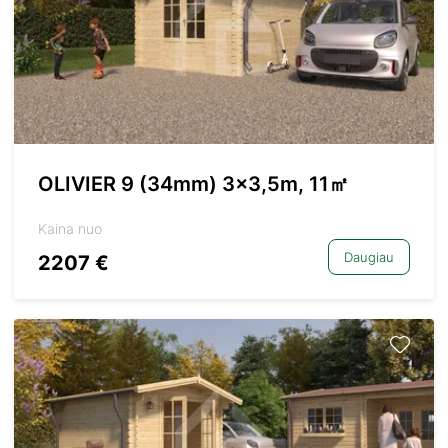
OLIVIER 9 (34mm) 3×3,5m, 11㎡
Kaina nuo
Daugiau
2207 €