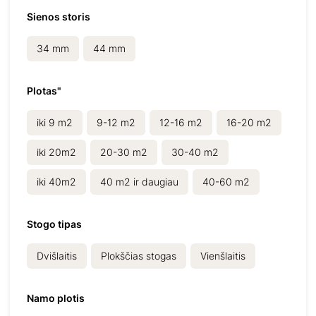
Sienos storis
34 mm
44 mm
Plotas"
iki 9 m2
9-12 m2
12-16 m2
16-20 m2
iki 20m2
20-30 m2
30-40 m2
iki 40m2
40 m2 ir daugiau
40-60 m2
Stogo tipas
Dvišlaitis
Plokščias stogas
Vienšlaitis
Namo plotis