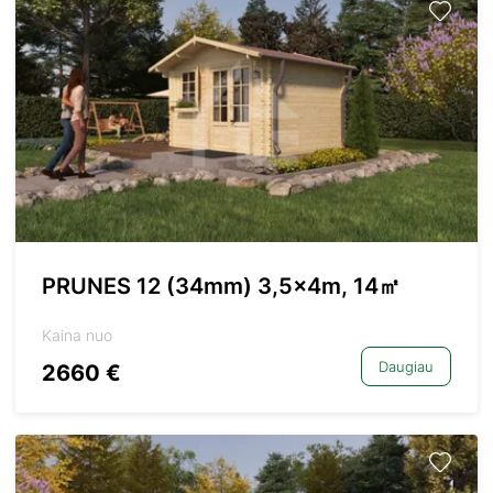
PRUNES 12 (34mm) 3,5x4m, 14㎡
Kaina nuo
Daugiau
2660 €