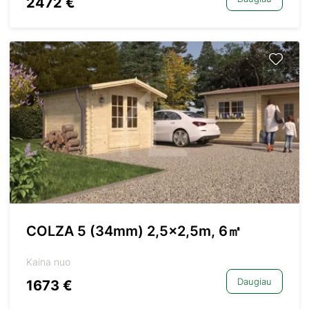
2472 €
COLZA 5 (34mm) 2,5×2,5m, 6㎡
Kaina nuo
Daugiau
1673 €