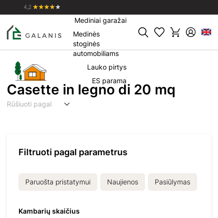
Mediniai namai
Mediniai garažai
Medinės
Paieška
stoginės
automobiliams
Lauko pirtys
ES parama
Casette in legno di 20 mq
Rūšiuoti pagal
Filtruoti pagal parametrus
Paruošta pristatymui
Naujienos
Pasiūlymas
Kambarių skaičius