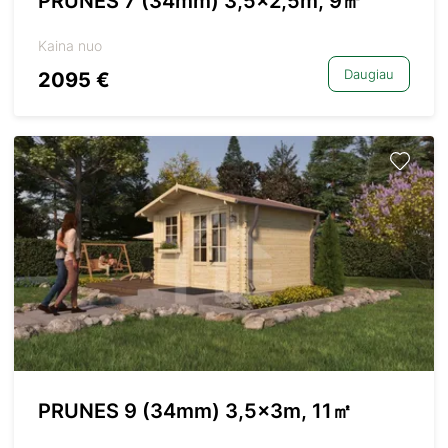
PRUNES 7 (34mm) 3,5×2,5m, 9㎡
Kaina nuo
Daugiau
2095 €
PRUNES 9 (34mm) 3,5x3m, 11㎡