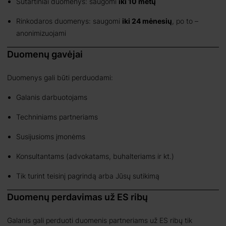
Sutartiniai duomenys: saugomi
iki 10 metų
Rinkodaros duomenys: saugomi
iki 24 mėnesių
, po to –
anonimizuojami
Duomenų gavėjai
Duomenys gali būti perduodami:
Galanis darbuotojams
Techniniams partneriams
Susijusioms įmonėms
Konsultantams (advokatams, buhalteriams ir kt.)
Tik turint teisinį pagrindą arba Jūsų sutikimą
Duomenų perdavimas už ES ribų
Galanis gali perduoti duomenis partneriams už ES ribų tik