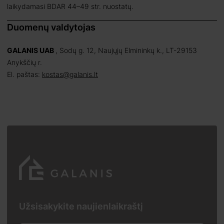
laikydamasi BDAR 44–49 str. nuostatų.
Duomenų valdytojas
GALANIS UAB
, Sodų g. 12, Naujųjų Elmininkų k., LT-29153
Anykščių r.
El. paštas:
kostas@galanis.lt
Užsisakykite naujienlaikraštį