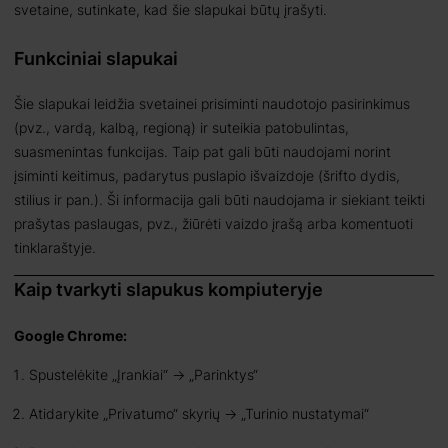
svetaine, sutinkate, kad šie slapukai būtų įrašyti.
Funkciniai slapukai
Šie slapukai leidžia svetainei prisiminti naudotojo pasirinkimus
(pvz., vardą, kalbą, regioną) ir suteikia patobulintas,
suasmenintas funkcijas. Taip pat gali būti naudojami norint
įsiminti keitimus, padarytus puslapio išvaizdoje (šrifto dydis,
stilius ir pan.). Ši informacija gali būti naudojama ir siekiant teikti
prašytas paslaugas, pvz., žiūrėti vaizdo įrašą arba komentuoti
tinklaraštyje.
Kaip tvarkyti slapukus kompiuteryje
Google Chrome:
Spustelėkite „Įrankiai“ -> „Parinktys“
Atidarykite „Privatumo“ skyrių -> „Turinio nustatymai“