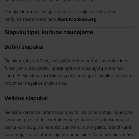
Daugiau informacijos apie slapukus ir kaip jie veikia Jūsų
naršymą rasite svetainėje
AboutCookies.org
.
Slapukų tipai, kuriuos naudojame
Būtini slapukai
Šie slapukai yra būtini, kad galėtumėte naudotis svetaine ir jos
funkcijomis, pavyzdžiui, prisijungti prie apsaugotų svetainės
zonų. Be šių slapukų kai kurios paslaugos (pvz., konkursų formų
pildymas) negali būti teikiamos.
Veiklos slapukai
Šie slapukai renka informaciją apie tai, kaip naudotojai naudojasi
svetaine, pvz., kurios svetainės dalys dažniausiai lankomos, ar
pasitaiko klaidų. Jie nerenka duomenų, kurie galėtų identifikuoti
naudotoją – visa informacija yra anoniminė. Naudodamiesi mūsų