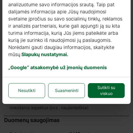
Norėdami atsisakyti – kreipkitės raštu.
analizuotume savo informacijos srautą. Taip pat
dalijamės informacija apie Jūsų naudojimosi
C. Rinkodaros ir naujienlaiškių tikslai:
svetaine įpročius su savo socialinių tinklų, reklamos
Jūsų duomenys gali būti naudojami statistikai, apklausoms,
ir analizės partneriais, kurie gali apjungti ją su kita
reklamai, naujienlaiškiams siųsti – tik su Jūsų sutikimu.
turima informacija, kurią Jūs jiems pateikėte arba
kurią jie surinko iš naudojimosi jų paslaugomis.
D. Soft spam (be aiškaus sutikimo):
Norėdami gauti daugiau informacijos, skaitykite
Galime siųsti el. laiškus apie panašias paslaugas, kurias jau
mūsų
Slapukų nustatymai.
pirkote, jei nesate atsisakę.
„Google“ atsakomybė už įmonių duomenis
Duomenų pateikimo pobūdis
A punktui (sutartis, paslaugos) duomenų pateikimas
būtinas
Sutikti su
Nesutikti
Suasmeninti
B ir C punktams (reklama, viešinimas) –
savanoriškas
viskuo
.
Atsisakius, paslaugos vis tiek teikiamos, išskyrus atitinkamus
rinkodaros aspektus (pvz., naujienlaiškiai).
Duomenų saugojimas