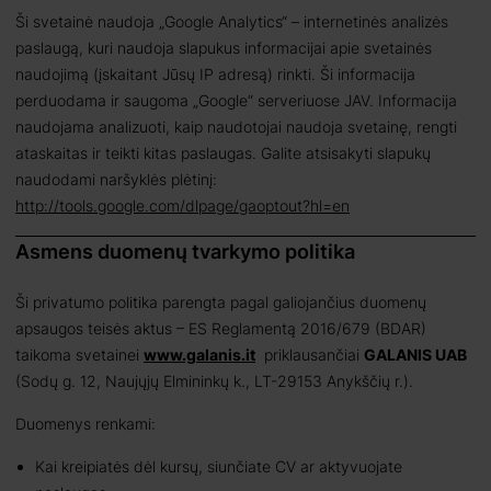
Ši svetainė naudoja „Google Analytics“ – internetinės analizės
paslaugą, kuri naudoja slapukus informacijai apie svetainės
naudojimą (įskaitant Jūsų IP adresą) rinkti. Ši informacija
perduodama ir saugoma „Google“ serveriuose JAV. Informacija
naudojama analizuoti, kaip naudotojai naudoja svetainę, rengti
ataskaitas ir teikti kitas paslaugas. Galite atsisakyti slapukų
naudodami naršyklės plėtinį:
http://tools.google.com/dlpage/gaoptout?hl=en
Asmens duomenų tvarkymo politika
Ši privatumo politika parengta pagal galiojančius duomenų
apsaugos teisės aktus – ES Reglamentą 2016/679 (BDAR)
taikoma svetainei
www.galanis.it
priklausančiai
GALANIS UAB
(Sodų g. 12, Naujųjų Elmininkų k., LT-29153 Anykščių r.).
Duomenys renkami:
Kai kreipiatės dėl kursų, siunčiate CV ar aktyvuojate