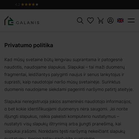
Paieška
Privatumo politika
Kad mūsų svetainė būtų lengviau suprantama ir patogesnė
naudotis, naudojame slapukus. Slapukai – tai maži duomenų
fragmentai, leidžiantys palyginti naujus ir senus lankytojus ir
suprasti, kaip naudotojai naršo mūsų svetainėje. Surinktus
duomenis naudojame siekdami pagerinti naršymo patirtį ateityje.
Slapukai neregistruoja jokios asmeninės naudotojo informacijos,
o bet kokie identifikuojami duomenys nėra saugomi. Jei norite
išjungti slapukus, reikia pakeisti kompiuterio nustatymus –
nustatyti visų slapukų ištrynimą arba įjungti pranešimą, kai
slapukai įrašomi. Norėdami tęsti naršymą nekeičiant slapukų
nustatymų, tiesiog toliau naršykite svetainėje.