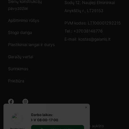
Sienų konstrukcijų
Sodų 12, Naujieji Elmininkai
pavyzdžiai
Anykščių r., LT29153
Apšiltinimo rūšys
PVM kodas: LT100001292215
Tel.:
+37038148776
Stogo danga
E-mail:
kostas@galanis.lt
Plastikiniai langai ir durys
Garažų vartai
Surinkimas
Priežiūra
Darbo laikas:
Mediniai namai
I-V 08:00-17:00
40-60 m2
60-80 m2
su veranda
vieno aukšto