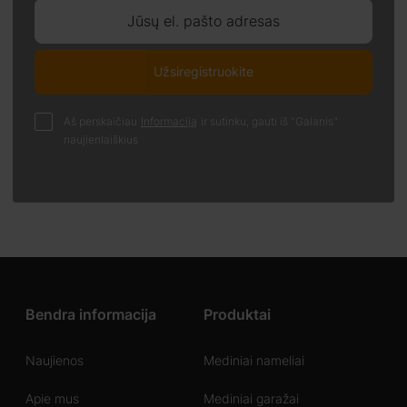
Jūsų el. pašto adresas
Užsiregistruokite
Aš perskaičiau
Informaciją
ir sutinku, gauti iš "Galanis"
naujienlaiškius
Bendra informacija
Produktai
Naujienos
Mediniai nameliai
Apie mus
Mediniai garažai