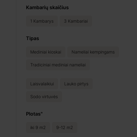
Kambarių skaičius
1
Kambarys
3
Kambariai
Tipas
Mediniai kioskai
Nameliai kempingams
Tradiciniai mediniai nameliai
Laisvalaikiui
Lauko pirtys
Sodo virtuvės
Plotas"
iki 9 m2
9-12 m2