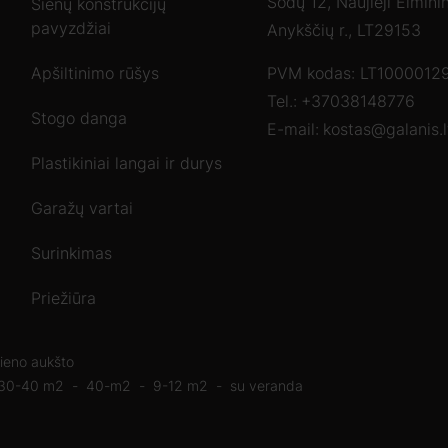
Sodų 12, Naujieji Elmini
Sienų konstrukcijų
pavyzdžiai
Anykščių r., LT29153
Apšiltinimo rūšys
PVM kodas: LT1000012
Tel.:
+37038148776
Stogo danga
E-mail:
kostas@galanis.l
Plastikiniai langai ir durys
Garažų vartai
Surinkimas
Priežiūra
ieno aukšto
30-40 m2
40-m2
9-12 m2
su veranda