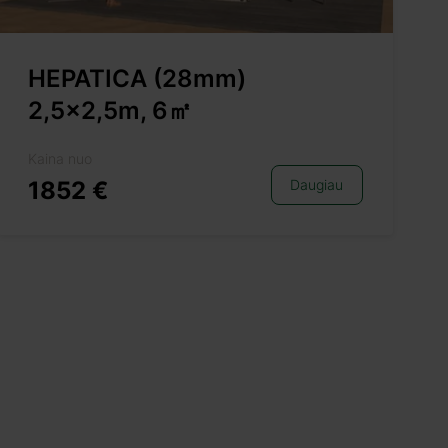
HEPATICA (28mm)
2,5×2,5m, 6㎡
Kaina nuo
1852 €
Daugiau