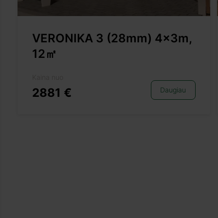
VERONIKA 3 (28mm) 4x3m,
12㎡
Kaina nuo
2881 €
Daugiau