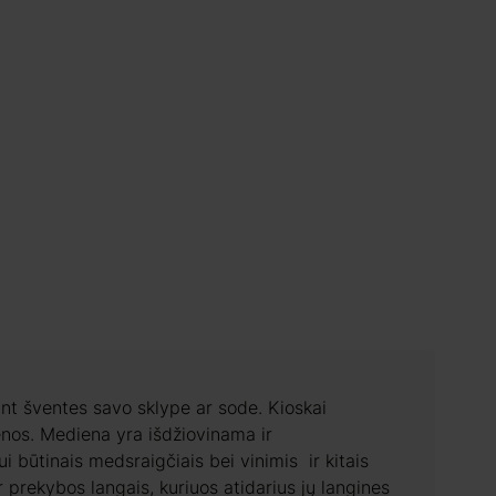
nt šventes savo sklype ar sode. Kioskai
enos. Mediena yra išdžiovinama ir
būtinais medsraigčiais bei vinimis ir kitais
prekybos langais, kuriuos atidarius jų langines