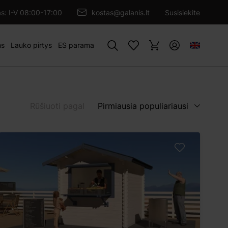
as: I-V 08:00-17:00
kostas@galanis.lt
Susisiekite
Paieška
ms
Lauko pirtys
ES parama
Rūšiuoti pagal
Pirmiausia populiariausi