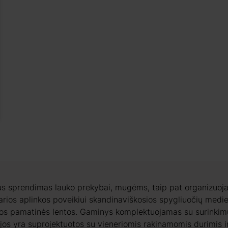
us sprendimas lauko prekybai, mugėms, taip pat organizuoja
parios aplinkos poveikiui skandinaviškosios spygliuočių medi
os pamatinės lentos. Gaminys komplektuojamas su surinkimui 
os yra suprojektuotos su vieneriomis rakinamomis durimis ir 