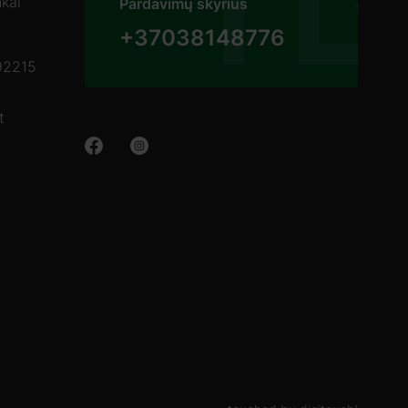
nkai
Pardavimų skyrius
+37038148776
92215
t