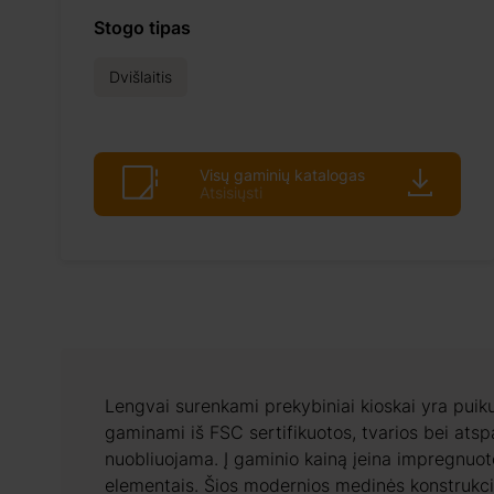
Stogo tipas
Dvišlaitis
Visų gaminių katalogas
Atsisiųsti
Lengvai surenkami prekybiniai kioskai yra puik
gaminami iš FSC sertifikuotos, tvarios bei ats
nuobliuojama. Į gaminio kainą įeina impregnuot
elementais. Šios modernios medinės konstrukcij