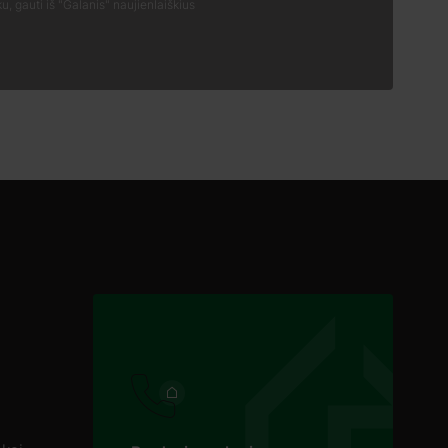
nku, gauti iš "Galanis" naujienlaiškius