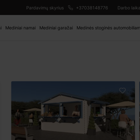
Pardavimų skyrius
+37038148776
Darbo laik
i
Mediniai namai
Mediniai garažai
Medinės stoginės automobilia