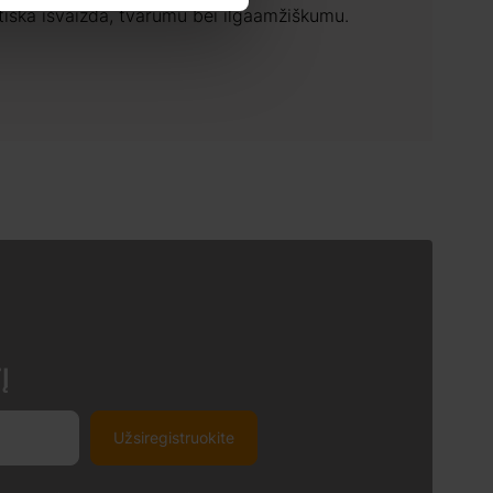
tiška išvaizda, tvarumu bei ilgaamžiškumu.
Į
Užsiregistruokite