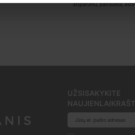
atsparumu, patrauklia, este
UŽSISAKYKITE
NAUJIENLAIKRAŠT
Jūsų el. pašto adresas