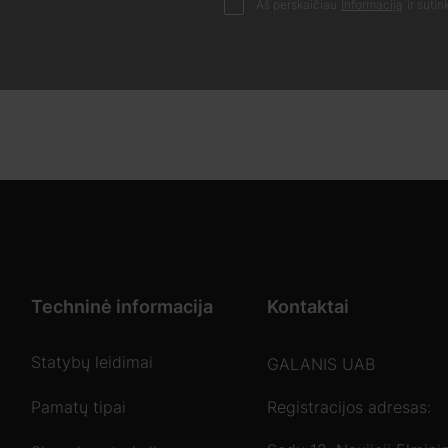
Aš perskaičiau
Informaciją
ir suti
Techninė informacija
Kontaktai
Statybų leidimai
GALANIS UAB
Pamatų tipai
Registracijos adresas: