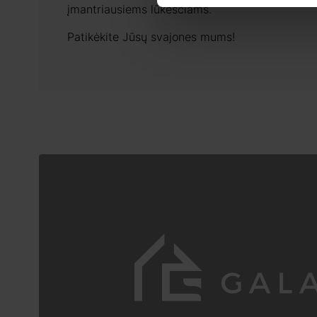
įmantriausiems lūkesčiams.
Patikėkite Jūsų svajones mums!