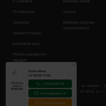
ES parama
Mediniai namai
Pristatymas
Saunos
Garantija
Medinės stoginės
automobiliams
Mokėjimo būdai
Įvertinkite mus
Pirkimo pardavimo
sąlygos
Darbo laikas:
I-V 08:00-17:00
Pardavimų
+37038148776
Mediniai namai
40-60 m2
60-80 m2
su veranda
v
vadovas
KOSTAS
Mediniai nameliai
16-20-m2
20-m2
20-30 kv. m.
kostas@galanis.lt
Pokalbio pradžia