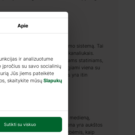
cijos
Apie
jose naudojame sienojų suleidimo sistemą. Tai
 su kitu sujungiami išfrezuotais kanaliukais.
unkcijas ir analizuotume
 technologiją naudojame mediniams statiniams,
 įpročius su savo socialinių
meliams ir pan. Sienojai sujungiami viena su
 kurią Jūs jiems pateikėte
ų ar klijų. Tokios konstrukcijos yra itin
os, skaitykite mūsų
Slapukų
mo skandinaviškąją spygliuočių medieną,
kandinaviškoji spygliuočių mediena yra aukštos
Sutikti su viskuo
ai, pasižyminti tokiomis savybėmis, kaip