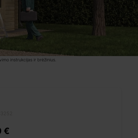
mo instrukcijas ir brėžinius.
13252
 €