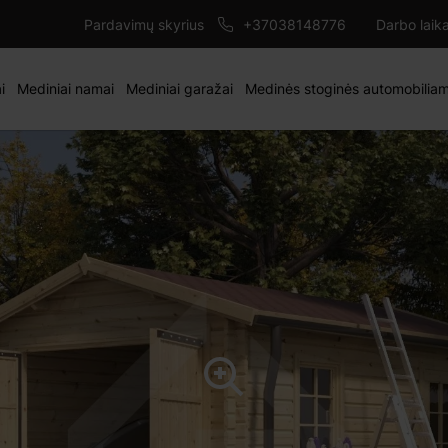
4080 €
4 mm
ĮD
Pardavimų skyrius
+37038148776
Darbo laik
i
Mediniai namai
Mediniai garažai
Medinės stoginės automobilia