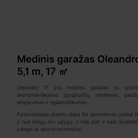
Medinis garažas Oleandr
5,1 m, 17 ㎡
Oleandro 17 yra medinis garažas su gracin
skandinaviškosios spygliuočių medienos, pasi
atsparumas ir ilgaamžiškumas.
Funkcionalaus dizaino dėka šis sprendimas puikiai ti
jį nuo blogų oro sąlygų, o taip pat ir kaip šiuolai
įrangai ar sporto inventoriui.