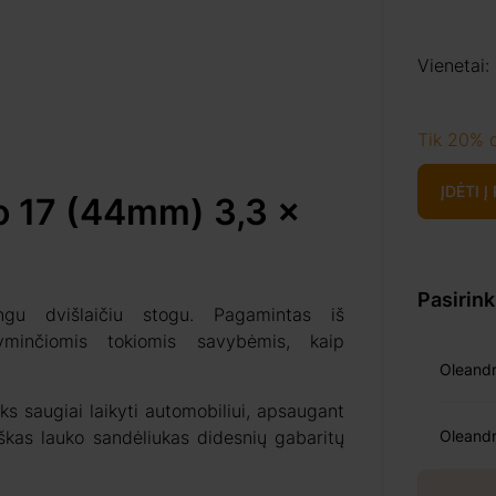
Vienetai:
Tik 20% 
ĮDĖTI Į
o 17 (44mm) 3,3 x
Pasirin
gu dvišlaičiu stogu. Pagamintas iš
žyminčiomis tokiomis savybėmis, kaip
Oleandr
ks saugiai laikyti automobiliui, apsaugant
kiškas lauko sandėliukas didesnių gabaritų
Oleandr