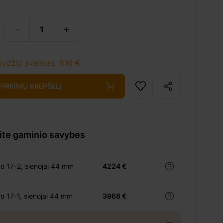
dydžio avansas: 816 €
 PIRKINIŲ KREPŠELĮ
kite gaminio savybes
o 17-2, sienojai 44 mm
4224 €
o 17-1, sienojai 44 mm
3968 €