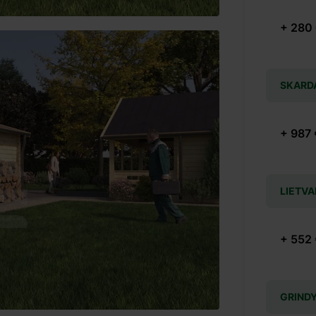
+ 280
SKARD
+ 987 
LIETVA
+ 552
GRIND