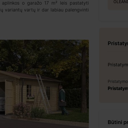
OLEAND
 aplinkos o garažo 17 m² leis pastatyti
ių variantų vartų ir dar labiau palengvinti
Pristat
Pristaty
Pristatymo
Pristaty
Būtini p