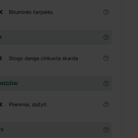
 €
Bituminės čerpelės
A
€
Stogo danga cinkuota skarda
MZDŽIAI
 €
Plieniniai, dažyti
YS