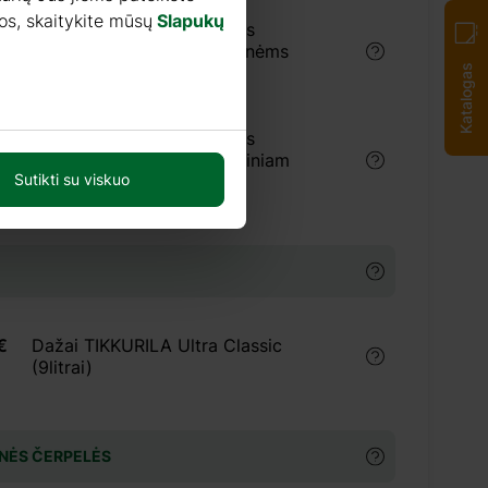
os, skaitykite mūsų
Slapukų
Koncentruotas antiseptikas
medienai 1:9 (5 litrai), vidinėms
patalpoms
Katalogas
Koncentruotas antiseptikas
medienai 1:9 (5 litrai), išoriniam
Sutikti su viskuo
naudojimui
€
Dažai TIKKURILA Ultra Classic
(9litrai)
NĖS ČERPELĖS