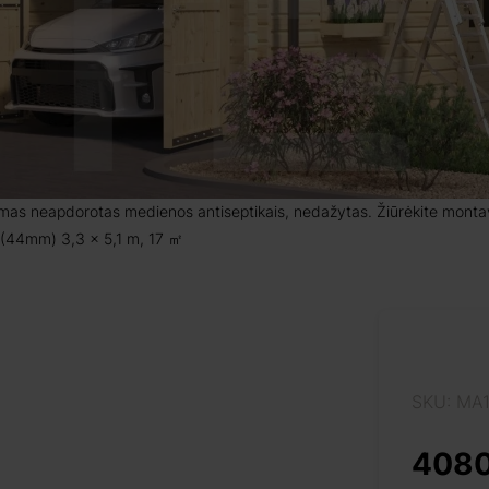
amas neapdorotas medienos antiseptikais, nedažytas. Žiūrėkite montavi
 (44mm) 3,3 x 5,1 m, 17 ㎡
SKU: MA
4080