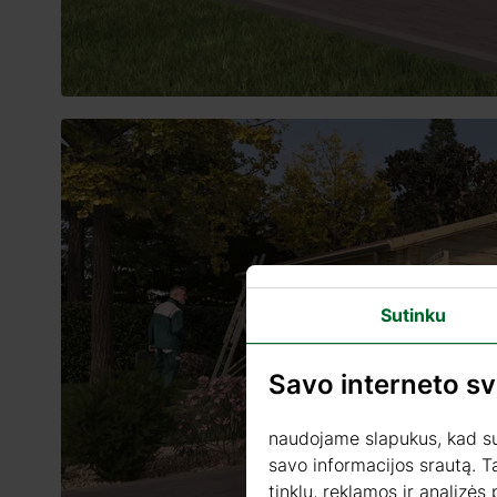
Sutinku
Savo interneto s
naudojame slapukus, kad sua
savo informacijos srautą. T
tinklų, reklamos ir analizės 