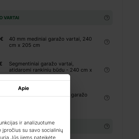
O VARTAI
 €
40 mm mediniai garažo vartai, 240
cm x 205 cm
€
Segmentiniai garažo vartai,
atidaromi rankiniu būdu - 240 cm x
205 cm
Apie
 €
Automatiniai segmentiniai garažo
vartai, 240 cm x 205 cm
unkcijas ir analizuotume
KTAI MEDIENOS APDOROJIMUI
 įpročius su savo socialinių
 kurią Jūs jiems pateikėte