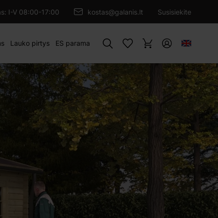
ĖTI Į PIRKINIŲ KREPŠELĮ
as: I-V 08:00-17:00
kostas@galanis.lt
Susisiekite
Paieška
ms
Lauko pirtys
ES parama