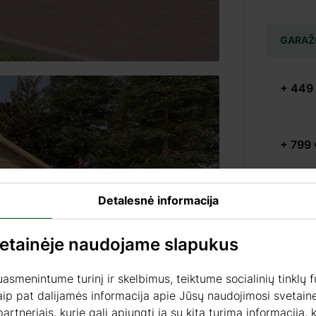
GARAŽ
+ 449
+ 799 
Detalesnė informacija
+ 1199
vetainėje naudojame slapukus
smenintume turinį ir skelbimus, teiktume socialinių tinklų f
PRODU
aip pat dalijamės informacija apie Jūsų naudojimosi svetaine
partneriais, kurie gali apjungti ją su kita turima informacija,