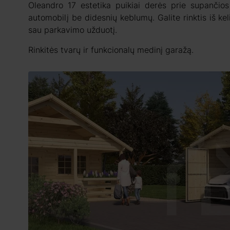
Oleandro 17 estetika puikiai derės prie supančios
automobilį be didesnių keblumų. Galite rinktis iš kel
sau parkavimo užduotį.
Rinkitės tvarų ir funkcionalų medinį garažą.