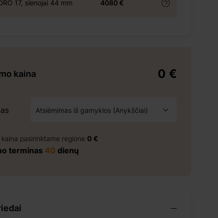
RO 17, sienojai 44 mm
4080 €
0 €
ymo kaina
mas
Atsiėmimas iš gamyklos (Anykščiai)
Atsiėmimas iš gamyklos (Anykščiai)
 kaina pasirinktame regione
0 €
mo terminas
40
dienų
riedai