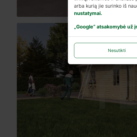
arba kurią jie surinko iš n
nustatymai.
„Google“ atsakomybė už 
Nesutikti