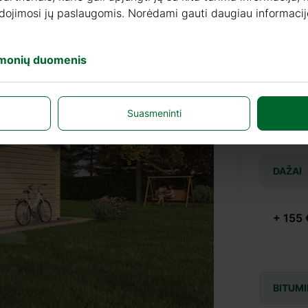
audojimosi jų paslaugomis. Norėdami gauti daugiau informacij
+ 69 €
įmonių duomenis
+ 69 €
Suasmeninti
DAŽAI
+ 155 
BITUMI