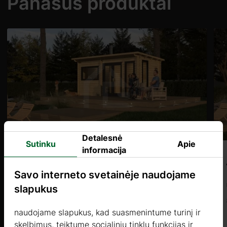
Panašūs produktai
Detalesnė
Sutinku
Apie
informacija
TREMULO 2 (44mm) 5,7×3,9m, 22㎡
Savo interneto svetainėje naudojame
Kaina nuo
slapukus
7276 €
naudojame slapukus, kad suasmenintume turinį ir
skelbimus, teiktume socialinių tinklų funkcijas ir
Daugiau