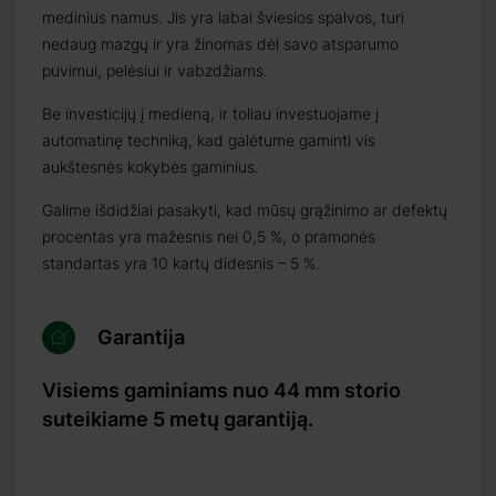
medinius namus. Jis yra labai šviesios spalvos, turi
nedaug mazgų ir yra žinomas dėl savo atsparumo
puvimui, pelėsiui ir vabzdžiams.
Be investicijų į medieną, ir toliau investuojame į
automatinę techniką, kad galėtume gaminti vis
aukštesnės kokybės gaminius.
Galime išdidžiai pasakyti, kad mūsų grąžinimo ar defektų
procentas yra mažesnis nei 0,5 %, o pramonės
standartas yra 10 kartų didesnis – 5 %.
Garantija
Visiems gaminiams nuo 44 mm storio
suteikiame 5 metų garantiją.