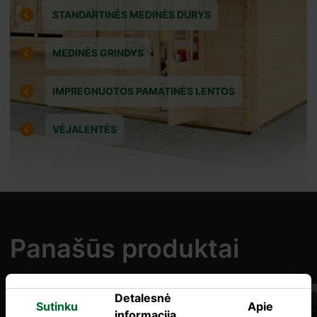
STANDARTINĖS MEDINĖS DURYS
MEDINĖS GRINDYS
IMPREGNUOTOS PAMATINĖS LENTOS
VĖJALENTĖS
Panašūs produktai
Detalesnė
Sutinku
Apie
informacija