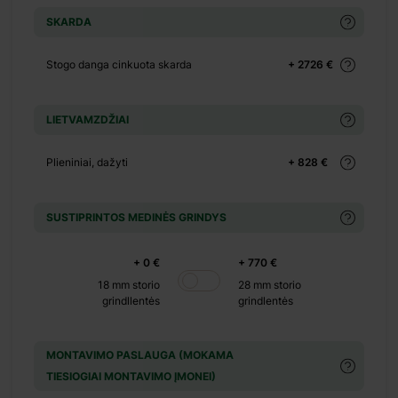
+ 270 €
SKARDA
+ 0 €
Stogo danga cinkuota skarda
+ 2726 €
+ 130 €
+ 0 €
+ 99 €
LIETVAMZDŽIAI
ių
+ 0 €
Plieniniai, dažyti
+ 828 €
ių
+ 500 €
SUSTIPRINTOS MEDINĖS GRINDYS
+ 0 €
+ 449 €
+ 0 €
+ 770 €
18 mm storio
28 mm storio
+ 0 €
grindllentės
grindlentės
+ 390 €
+ 0 €
MONTAVIMO PASLAUGA (MOKAMA
+ 1100 €
TIESIOGIAI MONTAVIMO ĮMONEI)
+ 0 €