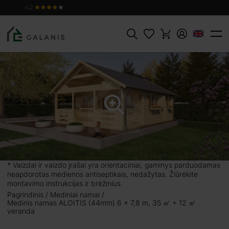
ĮDĖTI Į
Produktas:
ALOITIS, sienojai 44 mm
PIRKINIŲ
13301 €
KREPŠELĮ
Paieška
+ 12 ㎡
alų 35 m² erdvės
s eglės medienos.
rengti svetainę ir
talpas ir erdvią
* Vaizdai ir vaizdo įrašai yra orientaciniai, gaminys parduodamas
ingoms paskirtims.
neapdorotas medienos antiseptikais, nedažytas. Žiūrėkite
liams prie jūros,
montavimo instrukcijas ir brėžinius.
rinkite tvarumą,
Pagrindinis
Mediniai namai
Medinis namas ALOITIS (44mm) 6 x 7,8 m, 35 ㎡ + 12 ㎡
veranda