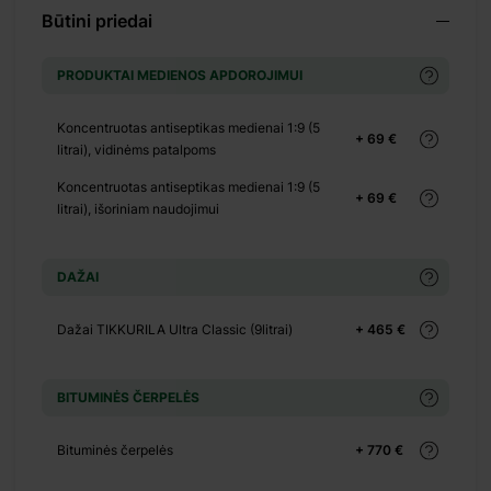
Būtini priedai
+ 0 €
PRODUKTAI MEDIENOS APDOROJIMUI
+ 770 €
Koncentruotas antiseptikas medienai 1:9 (5
+ 69 €
litrai), vidinėms patalpoms
(
Koncentruotas antiseptikas medienai 1:9 (5
+ 69 €
litrai), išoriniam naudojimui
+ 2760 €
DAŽAI
+ 3588 €
+ 3726 €
Dažai TIKKURILA Ultra Classic (9litrai)
+ 465 €
+ 0 €
+ 300 €
BITUMINĖS ČERPELĖS
+ 0 €
+ 140 €
Bituminės čerpelės
+ 770 €
+ 0 €