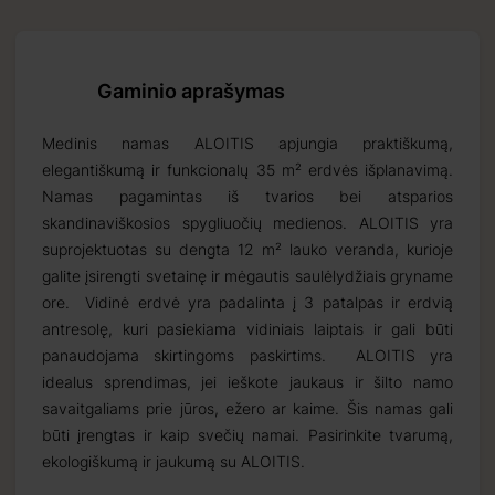
Gaminio aprašymas
Medinis namas ALOITIS apjungia praktiškumą,
elegantiškumą ir funkcionalų 35 m² erdvės išplanavimą.
Namas pagamintas iš tvarios bei atsparios
skandinaviškosios spygliuočių medienos. ALOITIS yra
suprojektuotas su dengta 12 m² lauko veranda, kurioje
galite įsirengti svetainę ir mėgautis saulėlydžiais gryname
ore. Vidinė erdvė yra padalinta į 3 patalpas ir erdvią
antresolę, kuri pasiekiama vidiniais laiptais ir gali būti
panaudojama skirtingoms paskirtims. ALOITIS yra
idealus sprendimas, jei ieškote jaukaus ir šilto namo
Priimti
savaitgaliams prie jūros, ežero ar kaime. Šis namas gali
2026 09 18
būti įrengtas ir kaip svečių namai. Pasirinkite tvarumą,
ekologiškumą ir jaukumą su ALOITIS.