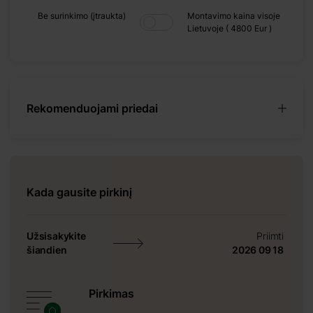
+ 480 €
Be surinkimo (įtraukta)
Montavimo kaina visoje
Lietuvoje ( 4800 Eur )
+ 0 €
+ 600 €
Rekomenduojami priedai
alų 35 m² erdvės
sios spygliuočių
Kada gausite pirkinį
 galite įsirengti
a į 3 patalpas ir
Užsisakykite
Priimti
ojama skirtingoms
šiandien
2026 09 18
amo savaitgaliams
amai. Pasirinkite
Pirkimas