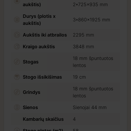
aukštis)
2*725x935 mm
Durys (plotis x
3*860x1925 mm
aukštis)
Aukštis iki atbrailos
2295 mm
Kraigo aukštis
3848 mm
18 mm špuntuotos
Stogas
lentos
Stogo išsikišimas
19 cm
18 mm špuntuotos
Grindys
lentos
Sienos
Sienojai 44 mm
Kambarių skaičius
4
Stogo plotas (m2)
58