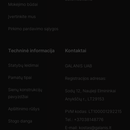
Mokėjimo būdai
Įvertinkite mus
Pirkimo pardavimo sąlygos
Techninė informacija
Kontaktai
Statybų leidimai
GALANIS UAB
Pamatų tipai
Registracijos adresas:
Sienų konstrukcijų
Sodų 12, Naujieji Elmininkai
pavyzdžiai
Anykščių r., LT29153
Apšiltinimo rūšys
PVM kodas: LT100001292215
Tel.:
+37038148776
Stogo danga
E-mail:
kostas@galanis.lt