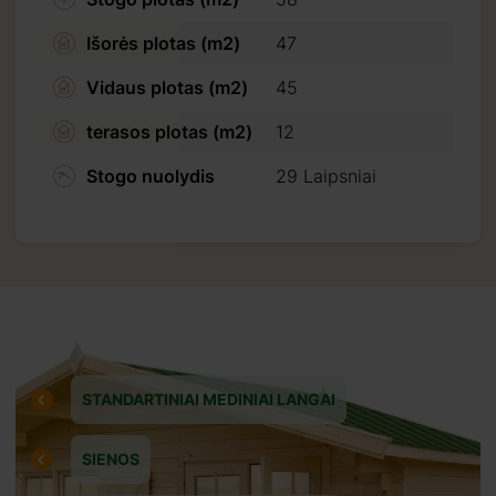
Išorės plotas (m2)
47
Vidaus plotas (m2)
45
terasos plotas (m2)
12
i) tiesiog
Stogo nuolydis
29 Laipsniai
tele, ar banko
okėjimo.
STANDARTINIAI MEDINIAI LANGAI
SIENOS