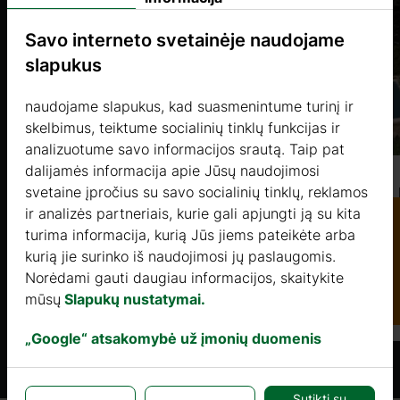
Savo interneto svetainėje naudojame
slapukus
naudojame slapukus, kad suasmenintume turinį ir
skelbimus, teiktume socialinių tinklų funkcijas ir
analizuotume savo informacijos srautą. Taip pat
dalijamės informacija apie Jūsų naudojimosi
svetaine įpročius su savo socialinių tinklų, reklamos
HEBE 6 (44mm) 4,7×4,7m, 22㎡ + 18㎡
ir analizės partneriais, kurie gali apjungti ją su kita
turima informacija, kurią Jūs jiems pateikėte arba
Kaina nuo
kurią jie surinko iš naudojimosi jų paslaugomis.
Katalogas
10787 €
Norėdami gauti daugiau informacijos, skaitykite
mūsų
Slapukų nustatymai.
Daugiau
s.it
„Google“ atsakomybė už įmonių duomenis
Sutikti su