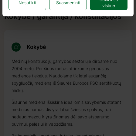
Nesutikti
Suasmeninti
viskuo
Kokybė / garantija / konsultacijos
Kokybė
Medinių konstrukcijų gamybos sektoriuje dirbame nuo
2004 metų. Per šiuos metus atrinkome geriausius
medienos tiekėjus. Naudojame tik lėtai augančią
spygliuočių medieną iš Šiaurės Europos FSC sertifikuotų
miškų.
Šiaurinė mediena išsiskiria idealiomis savybėmis statant
medinius namus. Jis yra labai šviesios spalvos, turi
nedaug mazgų ir yra žinomas dėl savo atsparumo
puvimui, pelėsiui ir vabzdžiams.
Be investicijų į medieną, ir toliau investuojame į