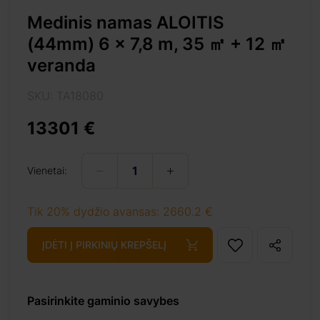
Medinis namas ALOITIS
(44mm) 6 x 7,8 m, 35 ㎡ + 12 ㎡
veranda
SKU: TA18080
%e3%8e%a1-veranda/
13301 €
Vienetai:
+ 69 €
Tik 20% dydžio avansas: 2660.2 €
ĮDĖTI Į PIRKINIŲ KREPŠELĮ
+ 69 €
Pasirinkite gaminio savybes