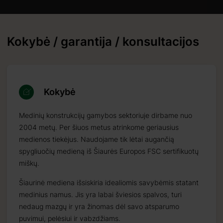
Kokybė / garantija / konsultacijos
Kokybė
Medinių konstrukcijų gamybos sektoriuje dirbame nuo
2004 metų. Per šiuos metus atrinkome geriausius
medienos tiekėjus. Naudojame tik lėtai augančią
spygliuočių medieną iš Šiaurės Europos FSC sertifikuotų
miškų.
Šiaurinė mediena išsiskiria idealiomis savybėmis statant
medinius namus. Jis yra labai šviesios spalvos, turi
nedaug mazgų ir yra žinomas dėl savo atsparumo
puvimui, pelėsiui ir vabzdžiams.