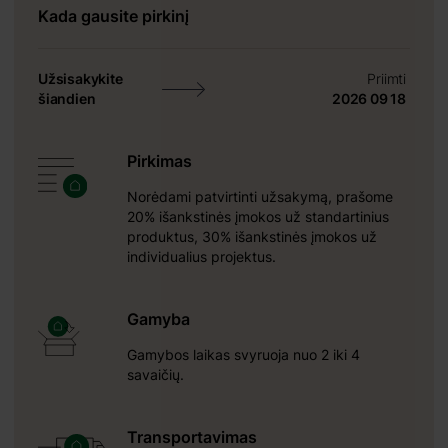
Kada gausite pirkinį
Užsisakykite
Priimti
šiandien
2026 09 18
Pirkimas
Norėdami patvirtinti užsakymą, prašome
20% išankstinės įmokos už standartinius
produktus, 30% išankstinės įmokos už
individualius projektus.
Gamyba
Gamybos laikas svyruoja nuo 2 iki 4
savaičių.
cm
Transportavimas