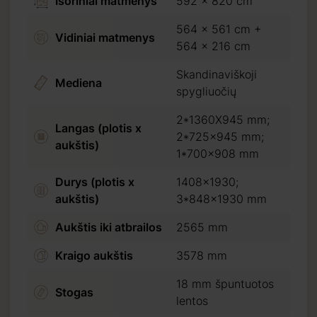
Išoriniai matmenys
592 x 820 cm
564 x 561 cm +
Vidiniai matmenys
564 x 216 cm
Skandinaviškoji
Mediena
spygliuočių
2*1360X945 mm;
Langas (plotis x
2*725x945 mm;
aukštis)
1*700x908 mm
Durys (plotis x
1408x1930;
aukštis)
3*848x1930 mm
Aukštis iki atbrailos
2565 mm
Kraigo aukštis
3578 mm
18 mm špuntuotos
Stogas
lentos