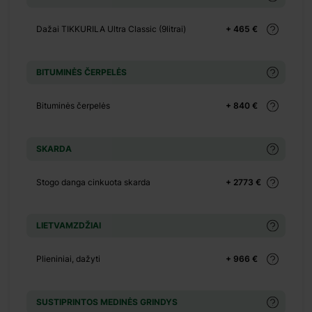
+ 0 €
+ 130 €
Dažai TIKKURILA Ultra Classic (9litrai)
+ 465 €
+ 0 €
+ 149 €
BITUMINĖS ČERPELĖS
+ 0 €
Bituminės čerpelės
+ 840 €
+ 500 €
SKARDA
+ 0 €
+ 390 €
Stogo danga cinkuota skarda
+ 2773 €
+ 0 €
+ 1100 €
LIETVAMZDŽIAI
+ 0 €
+ 480 €
Plieniniai, dažyti
+ 966 €
+ 0 €
+ 600 €
SUSTIPRINTOS MEDINĖS GRINDYS