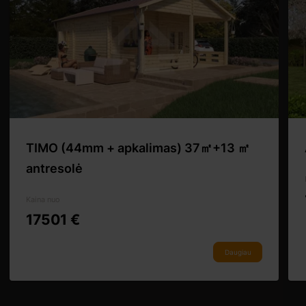
TIMO (44mm + apkalimas) 37㎡+13 ㎡
antresolė
Kaina nuo
17501 €
Daugiau