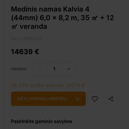
Medinis namas Kalvia 4
(44mm) 6,0 x 8,2 m, 35 ㎡ + 12
㎡ veranda
SKU: WSK040
2-%e3%8e%a1-veranda/
14639 €
Vienetai:
ai
+ 69 €
Tik 20% dydžio avansas: 2927.8 €
ĮDĖTI Į PIRKINIŲ KREPŠELĮ
ai
+ 69 €
Pasirinkite gaminio savybes