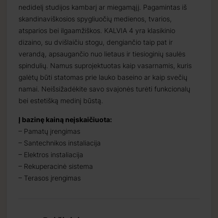
nedidelį studijos kambarį ar miegamąjį. Pagamintas iš
skandinaviškosios spygliuočių medienos, tvarios,
atsparios bei ilgaamžiškos. KALVIA 4 yra klasikinio
dizaino, su dvišlaičiu stogu, dengiančio taip pat ir
verandą, apsaugančio nuo lietaus ir tiesioginių saulės
spindulių. Namus suprojektuotas kaip vasarnamis, kuris
galėtų būti statomas prie lauko baseino ar kaip svečių
namai. Neišsižadėkite savo svajonės turėti funkcionalų
bei estetišką medinį būstą.
Į bazinę kainą neįskaičiuota:
– Pamatų įrengimas
– Santechnikos instaliacija
– Elektros instaliacija
– Rekuperacinė sistema
– Terasos įrengimas