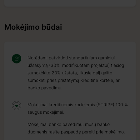
Mokėjimo būdai
Norėdami patvirtinti standartiniam gaminiui
užsakymą (30% modifikuotam projektui) tiesiog
sumokėkite 20% užstatą, likusią dalį galite
sumokėti prieš pristatymą kreditine kortele, ar
banko pavedimu.
Mokėjimai kreditinėmis kortelėmis (STRIPE) 100 %
saugūs mokėjimai.
Mokėjimai banko pavedimu, mūsų banko
duomenis rasite paspaudę pereiti prie mokėjimo.