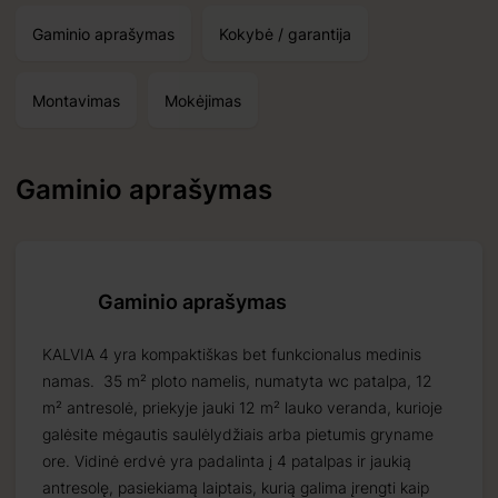
Gaminio aprašymas
Kokybė / garantija
Montavimas
Mokėjimas
Gaminio aprašymas
Gaminio aprašymas
KALVIA 4 yra kompaktiškas bet funkcionalus medinis
Priimti
namas.
35 m²
ploto namelis, numatyta wc patalpa, 12
2026 09 18
m² antresolė, priekyje jauki 12 m² lauko veranda, kurioje
galėsite mėgautis saulėlydžiais arba pietumis gryname
ore. Vidinė erdvė yra padalinta į 4 patalpas ir jaukią
antresolę, pasiekiamą laiptais, kurią galima įrengti kaip
tinius produktus, 30%