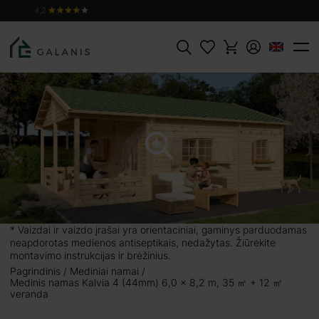
ĮDĖTI Į
Produktas:
KALVIA 4, sienojai 44 mm
PIRKINIŲ
14639 €
KREPŠELĮ
Paieška
 + 12 ㎡
melis turi jaukią 12
ryname ore. Vidinė
 galima įrengti kaip
gliuočių medienos,
* Vaizdai ir vaizdo įrašai yra orientaciniai, gaminys parduodamas
 dvišlaičiu stogu,
neapdorotas medienos antiseptikais, nedažytas. Žiūrėkite
ės spindulių. Namus
montavimo instrukcijas ir brėžinius.
ino ar kaip svečių
Pagrindinis
Mediniai namai
Medinis namas Kalvia 4 (44mm) 6,0 x 8,2 m, 35 ㎡ + 12 ㎡
stą.
veranda