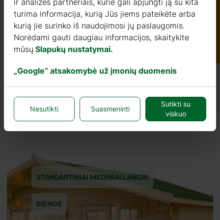
ir analizės partneriais, kurie gali apjungti ją su kita
turima informacija, kurią Jūs jiems pateikėte arba
kurią jie surinko iš naudojimosi jų paslaugomis.
Katalogas
Norėdami gauti daugiau informacijos, skaitykite
mūsų
Slapukų nustatymai.
„Google“ atsakomybė už įmonių duomenis
Sutikti su
Nesutikti
Suasmeninti
viskuo
s.it
STANDARTINIAI MEDINIAI LANGAI
SIENOS