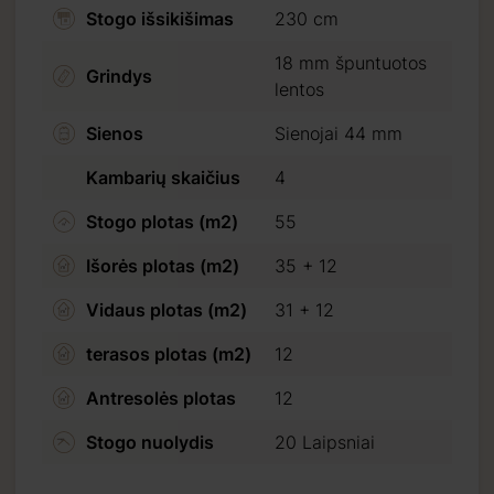
Stogo išsikišimas
230 cm
18 mm špuntuotos
Grindys
lentos
) tiesiog sumokėkite
Sienos
Sienojai 44 mm
ko pavedimu.
Kambarių skaičius
4
Stogo plotas (m2)
55
ėjimo.
Išorės plotas (m2)
35 + 12
Vidaus plotas (m2)
31 + 12
terasos plotas (m2)
12
Antresolės plotas
12
Stogo nuolydis
20 Laipsniai