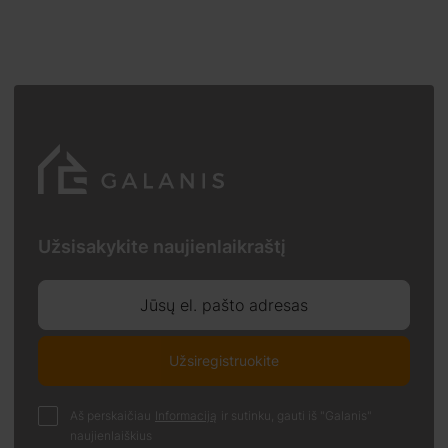
Užsisakykite naujienlaikraštį
Jūsų el. pašto adresas
Užsiregistruokite
Aš perskaičiau
Informaciją
ir sutinku, gauti iš "Galanis"
naujienlaiškius