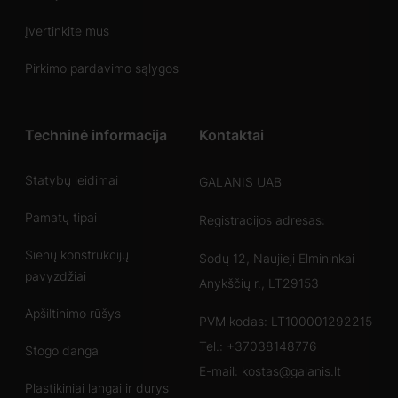
Įvertinkite mus
Pirkimo pardavimo sąlygos
Techninė informacija
Kontaktai
Statybų leidimai
GALANIS UAB
Pamatų tipai
Registracijos adresas:
Sienų konstrukcijų
Sodų 12, Naujieji Elmininkai
pavyzdžiai
Anykščių r., LT29153
Apšiltinimo rūšys
PVM kodas: LT100001292215
Tel.:
+37038148776
Stogo danga
E-mail:
kostas@galanis.lt
Plastikiniai langai ir durys