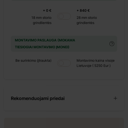
+ 0 €
+ 840 €
18 mm storio
28 mm storio
grindllentės
grindlentės
elis, numatyta wc
MONTAVIMO PASLAUGA (MOKAMA
mėgautis
TIESIOGIAI MONTAVIMO ĮMONEI)
s ir jaukią
arį ar miegamąjį.
Be surinkimo (įtraukta)
Montavimo kaina visoje
Lietuvoje ( 5250 Eur )
ilgaamžiškos.
randą, apsaugančio
s, kuris galėtų
jonės turėti
Rekomenduojami priedai