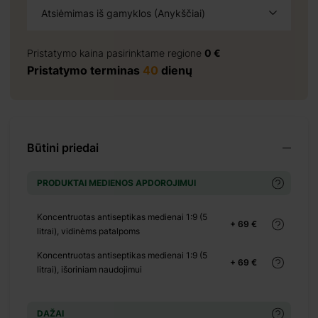
Atsiėmimas iš gamyklos (Anykščiai)
+ 0 €
+ 840 €
Pristatymo kaina pasirinktame regione
0 €
Pristatymo terminas
40
dienų
+ 3110 €
Būtini priedai
+ 4043 €
+ 4199 €
PRODUKTAI MEDIENOS APDOROJIMUI
+ 0 €
+ 200 €
Koncentruotas antiseptikas medienai 1:9 (5
+ 69 €
litrai), vidinėms patalpoms
+ 0 €
Koncentruotas antiseptikas medienai 1:9 (5
+ 140 €
+ 69 €
litrai), išoriniam naudojimui
+ 0 €
+ 180 €
DAŽAI