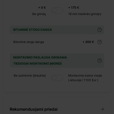
+ 0 €
+ 0 €
+ 175 €
Be grindų
18 mm medinės grindys
 500 €
BITUMINĖ STOGO DANGA
Bituminė stogo danga
+ 200 €
+ 0 €
 149 €
MONTAVIMO PASLAUGA (MOKAMA
TIESIOGIAI MONTAVIMO ĮMONEI)
Be surinkimo (įtraukta)
Montavimo kaina visoje
Lietuvoje ( 1100 Eur )
puikus
 Jūsų
Rekomenduojami priedai