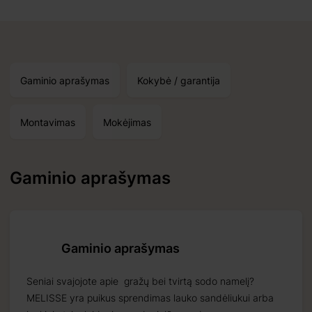
Gaminio aprašymas
Kokybė / garantija
Montavimas
Mokėjimas
Priimti
 09 15
Gaminio aprašymas
kos už
ius
Gaminio aprašymas
Seniai svajojote apie gražų bei tvirtą sodo namelį?
MELISSE yra puikus sprendimas lauko sandėliukui arba