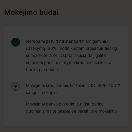
Mokėjimo būdai
Norėdami patvirtinti standartiniam gaminiui
užsakymą (30% modifikuotam projektui) tiesiog
sumokėkite 20% užstatą, likusią dalį galite
sumokėti prieš pristatymą kreditine kortele, ar
banko pavedimu.
Mokėjimai kreditinėmis kortelėmis (STRIPE) 100 %
saugūs mokėjimai.
Mokėjimai banko pavedimu, mūsų banko
duomenis rasite paspaudę pereiti prie mokėjimo.