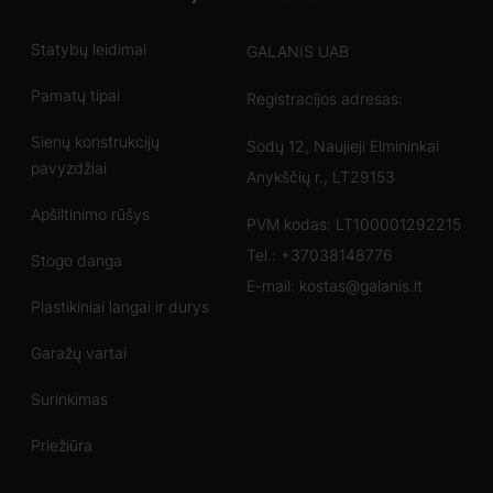
Statybų leidimai
GALANIS UAB
Pamatų tipai
Registracijos adresas:
Sienų konstrukcijų
Sodų 12, Naujieji Elmininkai
pavyzdžiai
Anykščių r., LT29153
Apšiltinimo rūšys
PVM kodas: LT100001292215
Tel.:
+37038148776
Stogo danga
E-mail:
kostas@galanis.lt
Plastikiniai langai ir durys
Garažų vartai
Surinkimas
Priežiūra