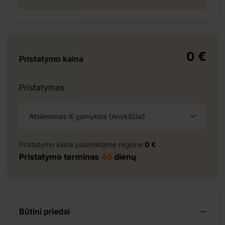
+ 69 €
0 €
Pristatymo kaina
 155 €
Pristatymas
Atsiėmimas iš gamyklos (Anykščiai)
Pristatymo kaina pasirinktame regione
0 €
Pristatymo terminas
40
dienų
 276 €
Būtini priedai
+ 0 €