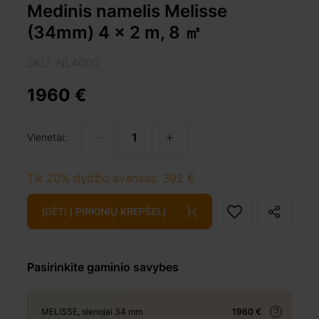
Medinis namelis Melisse
(34mm) 4 x 2 m, 8 ㎡
SKU: NL4000
1960 €
%8e%a1/
Vienetai:
Tik 20% dydžio avansas: 392 €
+ 69 €
ĮDĖTI Į PIRKINIŲ KREPŠELĮ
Pasirinkite gaminio savybes
MELISSE, sienojai 34 mm
1960 €