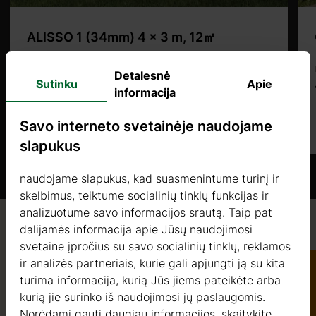
ALISSO 1 (34mm) 4 x 3 m, 12㎡
Kaina nuo
Detalesnė
Sutinku
Apie
2095 €
informacija
Savo interneto svetainėje naudojame
Daugiau
slapukus
naudojame slapukus, kad suasmenintume turinį ir
skelbimus, teiktume socialinių tinklų funkcijas ir
analizuotume savo informacijos srautą. Taip pat
s.it
dalijamės informacija apie Jūsų naudojimosi
Kokybė / garantija / konsultacijos
svetaine įpročius su savo socialinių tinklų, reklamos
ir analizės partneriais, kurie gali apjungti ją su kita
turima informacija, kurią Jūs jiems pateikėte arba
kurią jie surinko iš naudojimosi jų paslaugomis.
Katalogas
Kokybė
Norėdami gauti daugiau informacijos, skaitykite