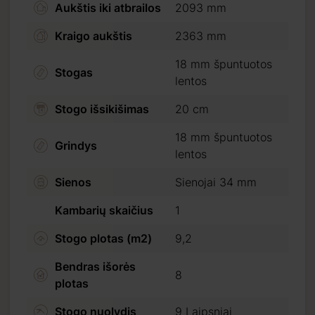
Aukštis iki atbrailos
2093 mm
Kraigo aukštis
2363 mm
18 mm špuntuotos
Stogas
lentos
Stogo išsikišimas
20 cm
18 mm špuntuotos
Grindys
lentos
Sienos
Sienojai 34 mm
Kambarių skaičius
1
Stogo plotas (m2)
9,2
Bendras išorės
8
plotas
Stogo nuolydis
9 Laipsniai