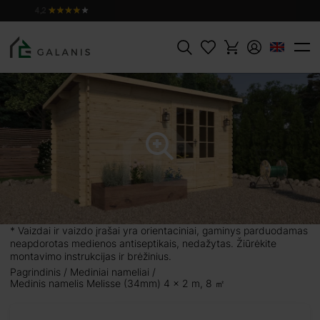
ĮDĖTI Į
Produktas:
MELISSE, sienojai 34 mm
PIRKINIŲ
1960 €
KREPŠELĮ
Paieška
 8 ㎡
puikus
 Jūsų
čiams,
* Vaizdai ir vaizdo įrašai yra orientaciniai, gaminys parduodamas
neapdorotas medienos antiseptikais, nedažytas. Žiūrėkite
iškąją
montavimo instrukcijas ir brėžinius.
parumu
Pagrindinis
Mediniai nameliai
Medinis namelis Melisse (34mm) 4 x 2 m, 8 ㎡
į Jūsų