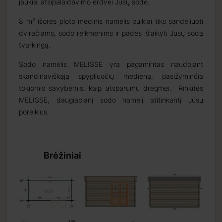
jaukiai atsipalaidavimo erdvei Jūsų sode.
8 m² išorės ploto medinis namelis puikiai tiks sandėliuoti
dviračiams, sodo reikmenims ir padės išlaikyti Jūsų sodą
tvarkingą.
Sodo namelis MELISSE yra pagamintas naudojant
skandinaviškąją spygliuočių medieną, pasižyminčia
tokiomis savybėmis, kaip atsparumu drėgmei. Rinkitės
MELISSE, daugiaplanį sodo namelį atitinkantį Jūsų
poreikius.
Brėžiniai