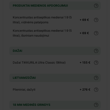
 175 €
PRODUKTAI MEDIENOS APDOROJIMUI
 200 €
Koncentruotas antiseptikas medienai 1:9 (5
+ 69 €
litrai), vidinėms patalpoms
Koncentruotas antiseptikas medienai 1:9 (5
+ 69 €
litrai), išoriniam naudojimui
DAŽAI
Dažai TIKKURILA Ultra Classic (9litrai)
+ 155 €
LIETVAMZDŽIAI
+ 0 €
Plieniniai, dažyti
+ 276 €
 150 €
+ 0 €
18 MM MEDINĖS GRINDYS
 290 €