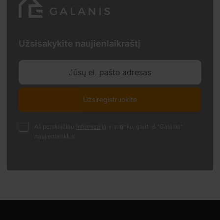
Užsisakykite naujienlaikraštį
Jūsų el. pašto adresas
Užsiregistruokite
Aš perskaičiau
Informaciją
ir sutinku, gauti iš "Galanis"
naujienlaiškius