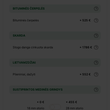
+ 130 €
BITUMINĖS ČERPELĖS
+ 0 €
+ 90 €
Bituminės čerpelės
+ 525 €
ų
+ 0 €
SKARDA
ų
+ 500 €
Stogo danga cinkuota skarda
+ 1786 €
+ 0 €
+ 390 €
LIETVAMZDŽIAI
+ 0 €
+ 1100 €
Plieniniai, dažyti
+ 552 €
+ 0 €
+ 480 €
SUSTIPRINTOS MEDINĖS GRINDYS
+ 0 €
+ 600 €
+ 0 €
+ 455 €
18 mm storio
28 mm storio