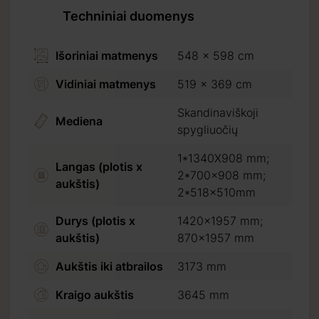
Techniniai duomenys
Išoriniai matmenys
548 x 598 cm
Vidiniai matmenys
519 x 369 cm
Skandinaviškoji
Mediena
spygliuočių
1*1340X908 mm;
Langas (plotis x
2*700x908 mm;
aukštis)
2*518x510mm
Durys (plotis x
1420x1957 mm;
aukštis)
870x1957 mm
Aukštis iki atbrailos
3173 mm
Kraigo aukštis
3645 mm