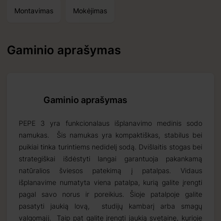
Montavimas
Mokėjimas
Gaminio aprašymas
Gaminio aprašymas
PEPE 3 yra funkcionalaus išplanavimo medinis sodo
namukas. Šis namukas yra kompaktiškas, stabilus bei
Priimti
puikiai tinka turintiems nedidelį sodą. Dvišlaitis stogas bei
2026 09 17
strategiškai išdėstyti langai garantuoja pakankamą
natūralios šviesos patekimą į patalpas. Vidaus
išplanavime numatyta viena patalpa, kurią galite įrengti
pagal savo norus ir poreikius. Šioje patalpoje galite
tinius produktus,
pasatyti jaukią lovą, studijų kambarį arba smagų
valgomąjį. Taip pat galite įrengti jaukią svetainę, kurioje