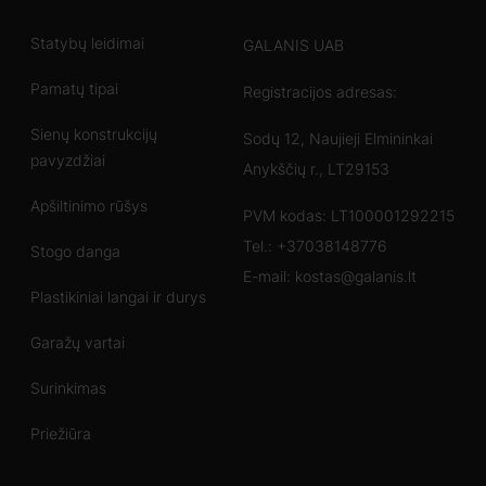
Statybų leidimai
GALANIS UAB
Pamatų tipai
Registracijos adresas:
Sienų konstrukcijų
Sodų 12, Naujieji Elmininkai
pavyzdžiai
Anykščių r., LT29153
Apšiltinimo rūšys
PVM kodas: LT100001292215
Tel.:
+37038148776
Stogo danga
E-mail:
kostas@galanis.lt
Plastikiniai langai ir durys
Garažų vartai
Surinkimas
Priežiūra