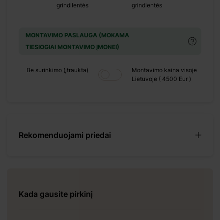
grindllentės
grindlentės
MONTAVIMO PASLAUGA (MOKAMA
TIESIOGIAI MONTAVIMO ĮMONEI)
yra kompaktiškas,
Be surinkimo (įtraukta)
Montavimo kaina visoje
ategiškai išdėstyti
Lietuvoje ( 4500 Eur )
idaus išplanavime
je patalpoje galite
ite įrengti jaukią
 artimaisiais. Jauki
sio ir paslapties.
Rekomenduojami priedai
 galėsite mėgautis
i po mūsų siūlomus
plėsti kompaktiško
Kada gausite pirkinį