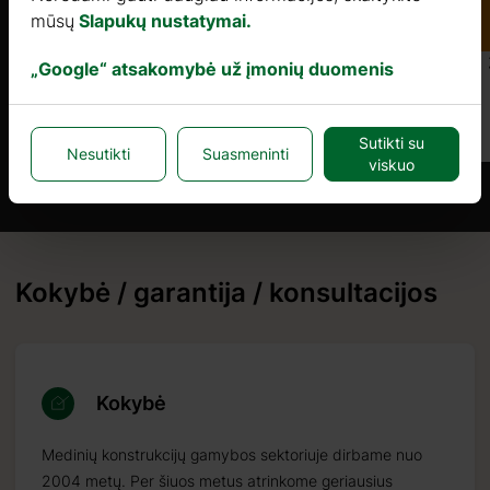
mūsų
Slapukų nustatymai.
Kaina nuo
4066 €
„Google“ atsakomybė už įmonių duomenis
Daugiau
Sutikti su
Nesutikti
Suasmeninti
viskuo
Kokybė / garantija / konsultacijos
Kokybė
Medinių konstrukcijų gamybos sektoriuje dirbame nuo
2004 metų. Per šiuos metus atrinkome geriausius