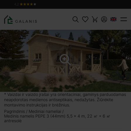
ĮDĖTI Į
Produktas:
PEPE 3 sienojai 44 mm
PIRKINIŲ
10668 €
KREPŠELĮ
Paieška
+ 6 ㎡
yra kompaktiškas,
ategiškai išdėstyti
idaus išplanavime
je patalpoje galite
* Vaizdai ir vaizdo įrašai yra orientaciniai, gaminys parduodamas
ite įrengti jaukią
neapdorotas medienos antiseptikais, nedažytas. Žiūrėkite
 artimaisiais. Jauki
montavimo instrukcijas ir brėžinius.
sio ir paslapties.
Pagrindinis
Mediniai nameliai
Medinis namelis PEPE 3 (44mm) 5,5 x 4 m, 22 ㎡ + 6 ㎡
 galėsite mėgautis
antresolė
i po mūsų siūlomus