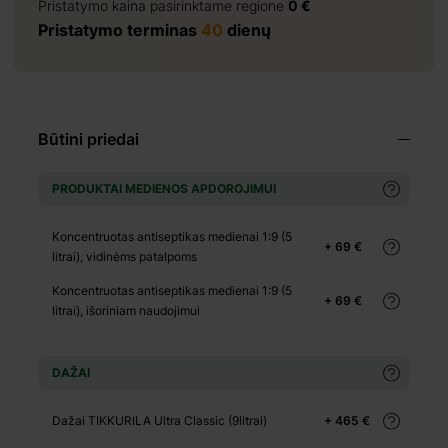
Pristatymo kaina pasirinktame regione
0 €
Pristatymo terminas
40
dienų
+ 0 €
+ 455 €
Būtini priedai
PRODUKTAI MEDIENOS APDOROJIMUI
Koncentruotas antiseptikas medienai 1:9 (5
+ 69 €
litrai), vidinėms patalpoms
+ 0 €
Koncentruotas antiseptikas medienai 1:9 (5
+ 198 €
+ 69 €
litrai), išoriniam naudojimui
+ 0 €
+ 100 €
DAŽAI
+ 0 €
+ 149 €
Dažai TIKKURILA Ultra Classic (9litrai)
+ 465 €
+ 0 €