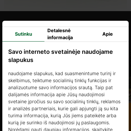
Detalesnė
Panašūs produktai
Sutinku
Apie
informacija
Savo interneto svetainėje naudojame
slapukus
s.it
naudojame slapukus, kad suasmenintume turinį ir
skelbimus, teiktume socialinių tinklų funkcijas ir
analizuotume savo informacijos srautą. Taip pat
dalijamės informacija apie Jūsų naudojimosi
svetaine įpročius su savo socialinių tinklų, reklamos
ir analizės partneriais, kurie gali apjungti ją su kita
turima informacija, kurią Jūs jiems pateikėte arba
kurią jie surinko iš naudojimosi jų paslaugomis.
Katalogas
AGAVE 2 (44mm) 4x3m, 12㎡
Norėdami gauti daugiau informacijos, skaitykite