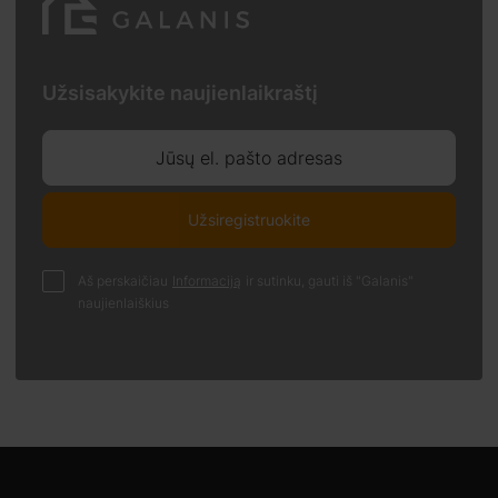
Užsisakykite naujienlaikraštį
Jūsų el. pašto adresas
Užsiregistruokite
Aš perskaičiau
Informaciją
ir sutinku, gauti iš "Galanis"
naujienlaiškius