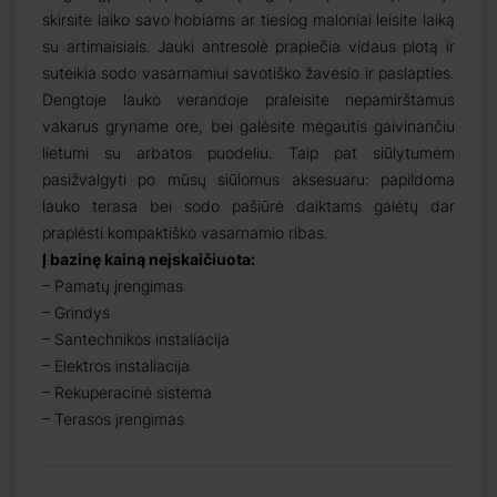
skirsite laiko savo hobiams ar tiesiog maloniai leisite laiką
su artimaisiais. Jauki antresolė praplečia vidaus plotą ir
suteikia sodo vasarnamiui savotiško žavesio ir paslapties.
Dengtoje lauko verandoje praleisite nepamirštamus
vakarus gryname ore, bei galėsite mėgautis gaivinančiu
lietumi su arbatos puodeliu. Taip pat siūlytumėm
pasižvalgyti po mūsų siūlomus aksesuaru: papildoma
lauko terasa bei sodo pašiūrė daiktams galėtų dar
praplėsti kompaktiško vasarnamio ribas.
Į bazinę kainą neįskaičiuota:
– Pamatų įrengimas
– Grindys
– Santechnikos instaliacija
– Elektros instaliacija
– Rekuperacinė sistema
– Terasos įrengimas