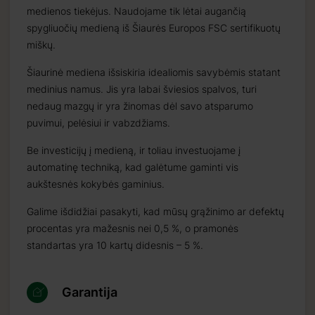
medienos tiekėjus. Naudojame tik lėtai augančią
spygliuočių medieną iš Šiaurės Europos FSC sertifikuotų
miškų.
Šiaurinė mediena išsiskiria idealiomis savybėmis statant
medinius namus. Jis yra labai šviesios spalvos, turi
nedaug mazgų ir yra žinomas dėl savo atsparumo
puvimui, pelėsiui ir vabzdžiams.
Be investicijų į medieną, ir toliau investuojame į
automatinę techniką, kad galėtume gaminti vis
aukštesnės kokybės gaminius.
Galime išdidžiai pasakyti, kad mūsų grąžinimo ar defektų
procentas yra mažesnis nei 0,5 %, o pramonės
standartas yra 10 kartų didesnis – 5 %.
Garantija