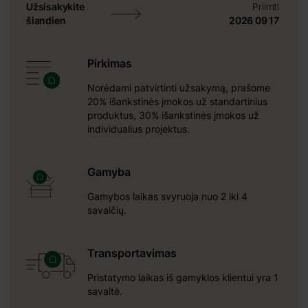
Užsisakykite
Priimti
šiandien
2026 09 17
Pirkimas
Norėdami patvirtinti užsakymą, prašome
20% išankstinės įmokos už standartinius
produktus, 30% išankstinės įmokos už
individualius projektus.
Gamyba
Gamybos laikas svyruoja nuo 2 iki 4
savaičių.
Transportavimas
Pristatymo laikas iš gamyklos klientui yra 1
savaitė.