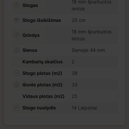
18 mm špuntuotos
Stogas
lentos
Stogo išsikišimas
20 cm
i) tiesiog sumokėkite
ko pavedimu.
18 mm špuntuotos
Grindys
lentos
Sienos
Sienojai 44 mm
kėjimo.
Kambarių skaičius
2
Stogo plotas (m2)
38
Išorės plotas (m2)
33
Vidaus plotas (m2)
25
Stogo nuolydis
14 Laipsniai