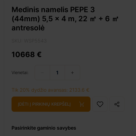
plėsti kompaktiško
Medinis namelis PEPE 3
(44mm) 5,5 x 4 m, 22 ㎡ + 6 ㎡
antresolė
SKU: WSP5543
10668 €
e3%8e%a1-antresole/
Vienetai:
Tik 20% dydžio avansas: 2133.6 €
ĮDĖTI Į PIRKINIŲ KREPŠELĮ
ai
+ 69 €
Pasirinkite gaminio savybes
ai
+ 69 €