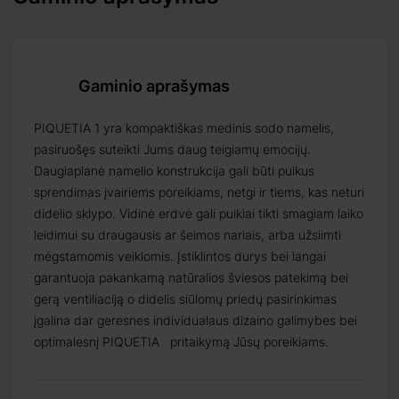
Gaminio aprašymas
PIQUETIA 1 yra kompaktiškas medinis sodo namelis,
pasiruošęs suteikti Jums daug teigiamų emocijų.
Daugiaplanė namelio konstrukcija gali būti puikus
sprendimas įvairiems poreikiams, netgi ir tiems, kas neturi
didelio sklypo. Vidinė erdvė gali puikiai tikti smagiam laiko
leidimui su draugausis ar šeimos nariais, arba užsiimti
mėgstamomis veiklomis. Įstiklintos durys bei langai
Priimti
garantuoja pakankamą natūralios šviesos patekimą bei
26 09 17
gerą ventiliaciją o didelis siūlomų priedų pasirinkimas
įgalina dar geresnes individualaus dizaino galimybes bei
optimalesnį PIQUETIA pritaikymą Jūsų poreikiams.
os už
us