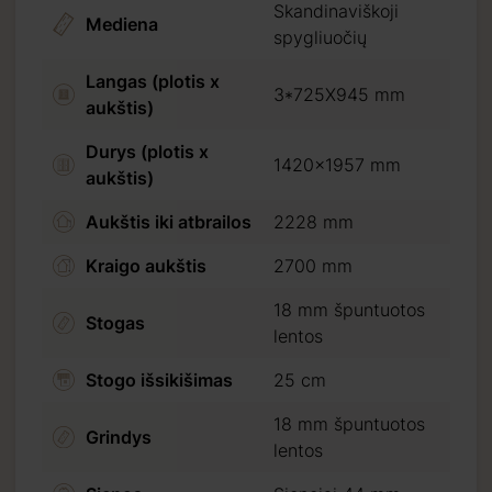
Skandinaviškoji
Mediena
spygliuočių
Langas (plotis x
3*725X945 mm
aukštis)
Durys (plotis x
1420x1957 mm
yra
aukštis)
Aukštis iki atbrailos
2228 mm
Kraigo aukštis
2700 mm
18 mm špuntuotos
Stogas
lentos
Stogo išsikišimas
25 cm
18 mm špuntuotos
Grindys
lentos