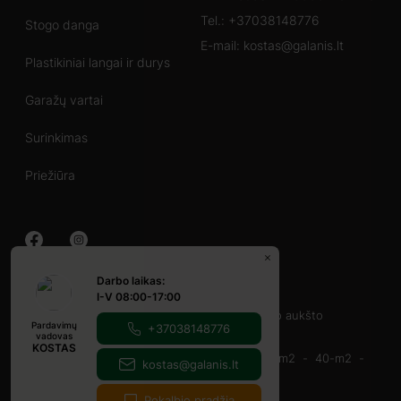
Tel.:
+37038148776
Stogo danga
E-mail:
kostas@galanis.lt
Plastikiniai langai ir durys
Garažų vartai
Surinkimas
Priežiūra
Darbo laikas:
Mediniai namai
I-V 08:00-17:00
40-60 m2
60-80 m2
su veranda
vieno aukšto
Pardavimų
+37038148776
Mediniai nameliai
vadovas
KOSTAS
16-20-m2
20-m2
20-30 kv. m.
30-40 m2
40-m2
kostas@galanis.lt
9-12 m2
su veranda
Pokalbio pradžia