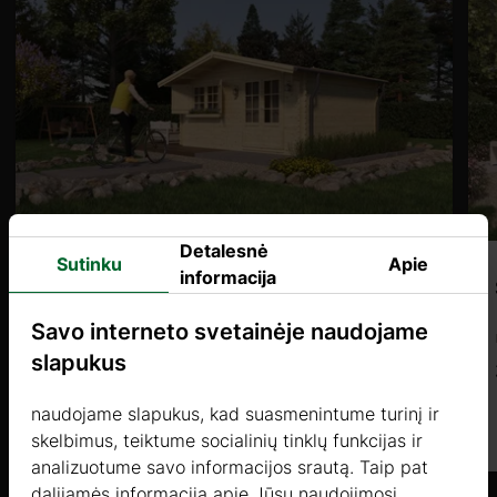
Detalesnė
Sutinku
Apie
informacija
ALOE (44mm) 3,9×2,9m, 12㎡
Savo interneto svetainėje naudojame
Kaina nuo
slapukus
4125 €
naudojame slapukus, kad suasmenintume turinį ir
Daugiau
skelbimus, teiktume socialinių tinklų funkcijas ir
analizuotume savo informacijos srautą. Taip pat
dalijamės informacija apie Jūsų naudojimosi