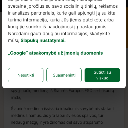
svetaine įpročius su savo socialinių tinklų, reklamos
ir analizės partneriais, kurie gali apjungti ją su kita
turima informacija, kurią Jūs jiems pateikėte arba
Kokybė / garantija / konsultacijos
kurią jie surinko iš naudojimosi jų paslaugomis.
Katalogas
Norėdami gauti daugiau informacijos, skaitykite
mūsų
Slapukų nustatymai.
„Google“ atsakomybė už įmonių duomenis
Kokybė
Medinių konstrukcijų gamybos sektoriuje dirbame nuo
Sutikti su
Nesutikti
Suasmeninti
2004 metų. Per šiuos metus atrinkome geriausius
viskuo
medienos tiekėjus. Naudojame tik lėtai augančią
spygliuočių medieną iš Šiaurės Europos FSC sertifikuotų
miškų.
Šiaurinė mediena išsiskiria idealiomis savybėmis statant
medinius namus. Jis yra labai šviesios spalvos, turi
nedaug mazgų ir yra žinomas dėl savo atsparumo
s.it