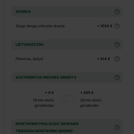
+ 210 €
SKARDA
+ 0 €
+ 195 €
Stogo danga cinkuota skarda
+ 1034 €
+ 0 €
+ 149 €
LIETVAMZDŽIAI
+ 0 €
+ 390 €
Plieniniai, dažyti
+ 414 €
+ 0 €
+ 320 €
SUSTIPRINTOS MEDINĖS GRINDYS
+ 0 €
+ 0 €
+ 245 €
18 mm storio
28 mm storio
+ 500 €
grindllentės
grindlentės
MONTAVIMO PASLAUGA (MOKAMA
+ 0 €
TIESIOGIAI MONTAVIMO ĮMONEI)