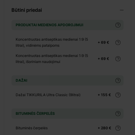
Būtini priedai
+ 414 €
PRODUKTAI MEDIENOS APDOROJIMUI
Koncentruotas antiseptikas medienai 1:9 (5
+ 69 €
litrai), vidinėms patalpoms
+ 0 €
Koncentruotas antiseptikas medienai 1:9 (5
+ 69 €
litrai), išoriniam naudojimui
+ 245 €
DAŽAI
Dažai TIKKURILA Ultra Classic (9litrai)
+ 155 €
BITUMINĖS ČERPELĖS
Bituminės čerpelės
+ 280 €
+ 0 €