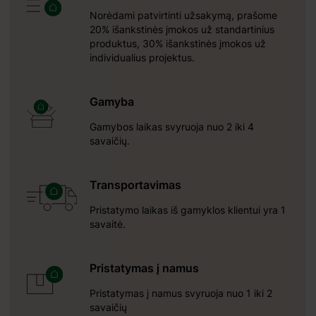
 būti
Norėdami patvirtinti užsakymą, prašome
idelio
20% išankstinės įmokos už standartinius
ugausis
produktus, 30% išankstinės įmokos už
durys
individualius projektus.
erą
es
Gamyba
kymą
Gamybos laikas svyruoja nuo 2 iki 4
savaičių.
Transportavimas
Pristatymo laikas iš gamyklos klientui yra 1
savaitė.
Pristatymas į namus
Pristatymas į namus svyruoja nuo 1 iki 2
savaičių