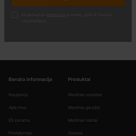
Aš perskaičiau
Informaciją
ir sutinku, gauti iš "Galanis"
naujienlaiškius
Bendra informacija
Produktai
Naujienos
Mediniai nameliai
Apie mus
Mediniai garažai
ES parama
Mediniai namai
Pristatymas
Saunos