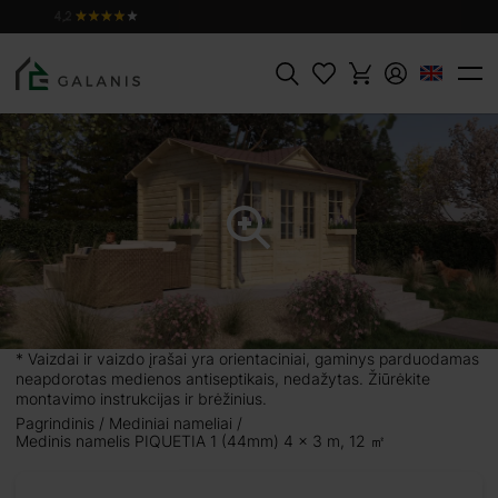
ĮDĖTI Į
Produktas:
PIQUETIA 1, sienojai 44 mm
PIRKINIŲ
3666 €
KREPŠELĮ
Paieška
m, 12
uteikti
li būti
 didelio
augausis
* Vaizdai ir vaizdo įrašai yra orientaciniai, gaminys parduodamas
os durys
neapdorotas medienos antiseptikais, nedažytas. Žiūrėkite
ei gerą
montavimo instrukcijas ir brėžinius.
geresnes
Pagrindinis
Mediniai nameliai
Medinis namelis PIQUETIA 1 (44mm) 4 x 3 m, 12 ㎡
taikymą