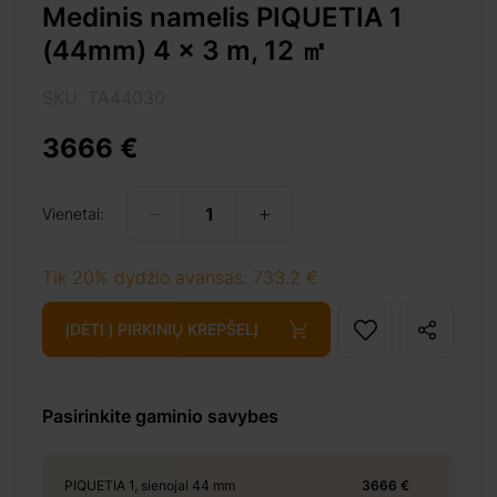
Medinis namelis PIQUETIA 1
(44mm) 4 x 3 m, 12 ㎡
SKU: TA44030
3666 €
3%8e%a1/
Vienetai:
Tik 20% dydžio avansas: 733.2 €
+ 69 €
ĮDĖTI Į PIRKINIŲ KREPŠELĮ
Pasirinkite gaminio savybes
PIQUETIA 1, sienojai 44 mm
3666 €
+ 69 €