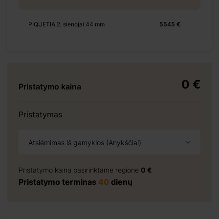
PIQUETIA 2, sienojai 44 mm
5545 €
+ 155 €
0 €
Pristatymo kaina
Pristatymas
+ 280 €
Atsiėmimas iš gamyklos (Anykščiai)
Pristatymo kaina pasirinktame regione
0 €
Pristatymo terminas
40
dienų
 1034 €