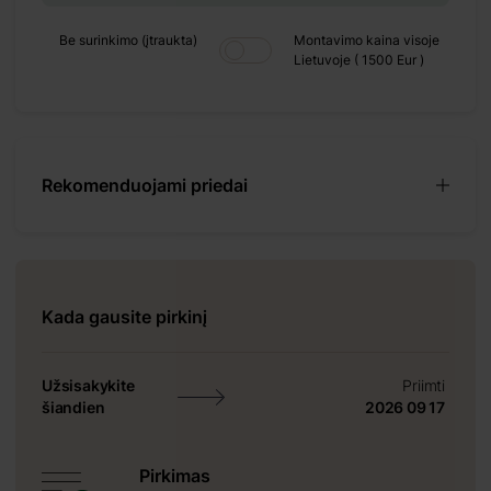
+ 449 €
Be surinkimo (įtraukta)
Montavimo kaina visoje
Lietuvoje ( 1500 Eur )
+ 0 €
+ 390 €
+ 0 €
 1100 €
Rekomenduojami priedai
+ 0 €
+ 480 €
+ 0 €
+ 600 €
Kada gausite pirkinį
Užsisakykite
Priimti
šiandien
2026 09 17
ikti
Pirkimas