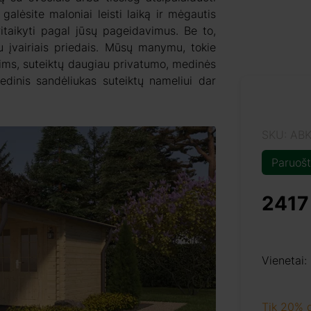
alėsite maloniai leisti laiką ir mėgautis
itaikyti pagal jūsų pageidavimus. Be to,
įvairiais priedais. Mūsų manymu, tokie
ims, suteiktų daugiau privatumo, medinės
dinis sandėliukas suteiktų nameliui dar
SKU: AB
Paruošt
2417
Vienetai:
Tik 20% 