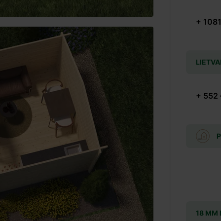
+ 1081
LIETVA
+ 552
P
18 MM 