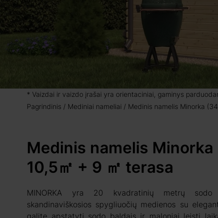
* Vaizdai ir vaizdo įrašai yra orientaciniai, gaminys parduod
Pagrindinis
Mediniai nameliai
Medinis namelis Minorka (3
Medinis namelis Minorka
10,5㎡ + 9 ㎡ terasa
MINORKA yra 20 kvadratinių metrų sodo n
skandinaviškosios spygliuočių medienos su elegant
galite apstatyti sodo baldais ir maloniai leisti lai