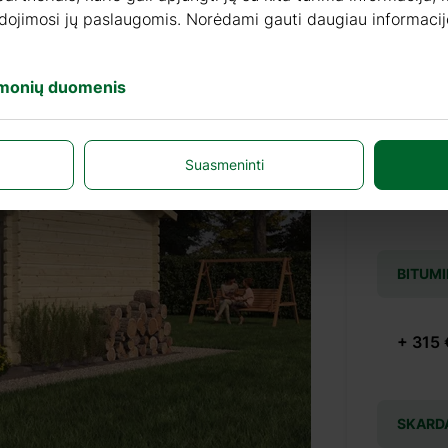
audojimosi jų paslaugomis. Norėdami gauti daugiau informacij
įmonių duomenis
DAŽAI
Suasmeninti
+ 155 
BITUMI
+ 315 
SKARD