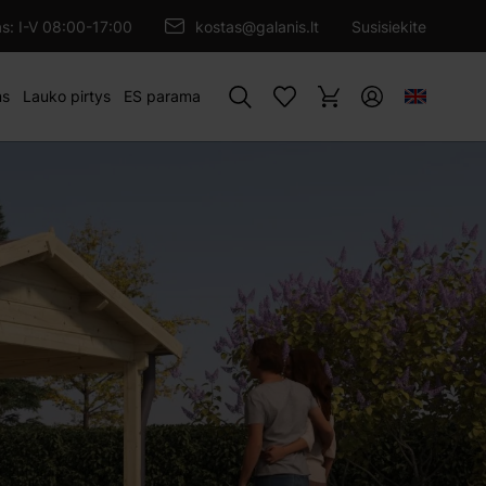
ĖTI Į PIRKINIŲ KREPŠELĮ
as: I-V 08:00-17:00
kostas@galanis.lt
Susisiekite
Paieška
ms
Lauko pirtys
ES parama