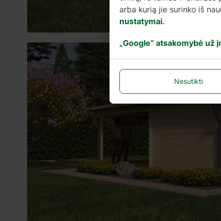
arba kurią jie surinko iš n
nustatymai.
„Google“ atsakomybė už 
Nesutikti