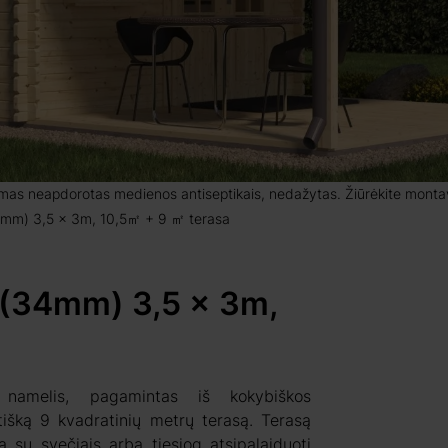
amas neapdorotas medienos antiseptikais, nedažytas. Žiūrėkite montavi
4mm) 3,5 x 3m, 10,5㎡ + 9 ㎡ terasa
 (34mm) 3,5 x 3m,
amelis, pagamintas iš kokybiškos
išką 9 kvadratinių metrų terasą. Terasą
ką su svečiais arba tiesiog atsipalaiduoti