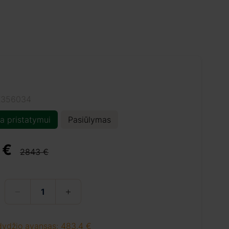
K356034
a pristatymui
Pasiūlymas
 €
2843 €
dydžio avansas: 483.4 €