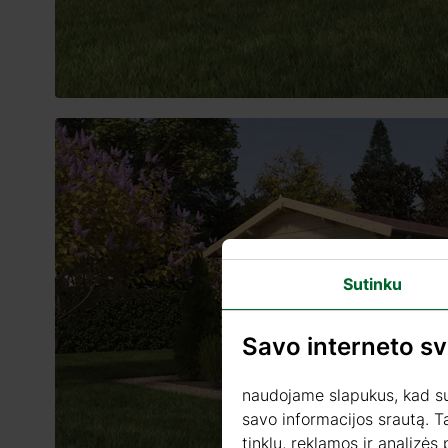
Sutinku
Savo interneto s
naudojame slapukus, kad sua
savo informacijos srautą. T
tinklų, reklamos ir analizės 