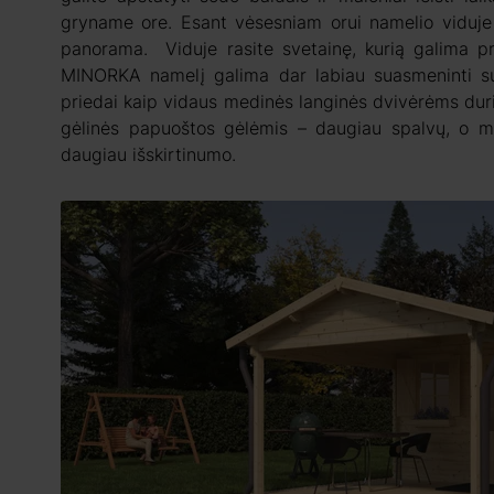
gryname ore. Esant vėsesniam orui namelio viduje g
panorama. Viduje rasite svetainę, kurią galima pr
MINORKA namelį galima dar labiau suasmeninti su 
priedai kaip vidaus medinės langinės dvivėrėms dur
gėlinės papuoštos gėlėmis – daugiau spalvų, o me
daugiau išskirtinumo.