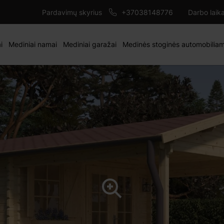
2417 €
m
ĮD
2843 €
Pardavimų skyrius
+37038148776
Darbo laik
i
Mediniai namai
Mediniai garažai
Medinės stoginės automobilia