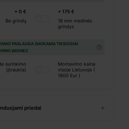
+ 0 €
+ 175 €
Be grindų
18 mm medinės
grindys
VIMO PASLAUGA (MOKAMA TIESIOGIAI
VIMO ĮMONEI)
Be surinkimo
Montavimo kaina
(įtraukta)
visoje Lietuvoje (
1800 Eur )
duojami priedai