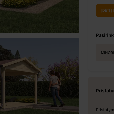
ĮDĖTI Į
Pasirin
MINORK
Pristat
Pristaty