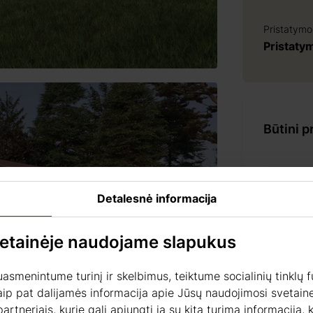
Pristatymo
Pristaty
Būtini p
PRODU
Detalesnė informacija
+ 69 €
vetainėje naudojame slapukus
smenintume turinį ir skelbimus, teiktume socialinių tinklų f
aip pat dalijamės informacija apie Jūsų naudojimosi svetaine
+ 69 €
partneriais, kurie gali apjungti ją su kita turima informacija,