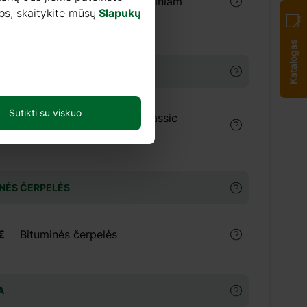
medienai 1:9 (5 litrai), išoriniam
os, skaitykite mūsų
Slapukų
naudojimui
Katalogas
Sutikti su viskuo
€
Dažai TIKKURILA Ultra Classic
(9litrai)
NĖS ČERPELĖS
€
Bituminės čerpelės
A