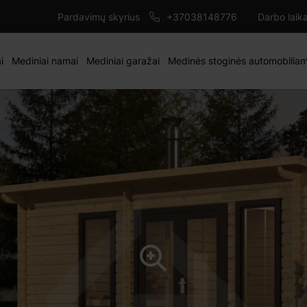
5233 €
ĮD
Pardavimų skyrius
+37038148776
Darbo laik
i
Mediniai namai
Mediniai garažai
Medinės stoginės automobilia