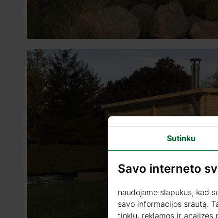
Sutinku
Savo interneto s
naudojame slapukus, kad sua
savo informacijos srautą. T
tinklų, reklamos ir analizės 