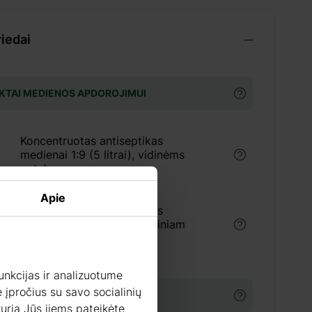
riedai
KTAI MEDIENOS APDOROJIMUI
Koncentruotas antiseptikas
medienai 1:9 (5 litrai), vidinėms
patalpoms
Apie
Koncentruotas antiseptikas
medienai 1:9 (5 litrai), išoriniam
naudojimui
unkcijas ir analizuotume
 įpročius su savo socialinių
 kurią Jūs jiems pateikėte