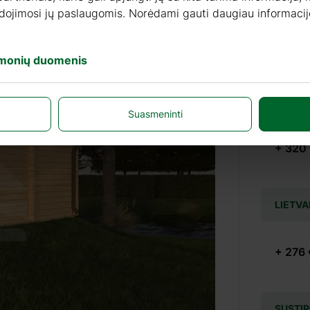
audojimosi jų paslaugomis. Norėdami gauti daugiau informacij
+ 155 
įmonių duomenis
BITUM
Suasmeninti
+ 320
LIETVA
+ 276 
SUSTIP