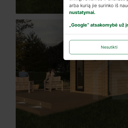
arba kurią jie surinko iš n
nustatymai.
„Google“ atsakomybė už 
Nesutikti