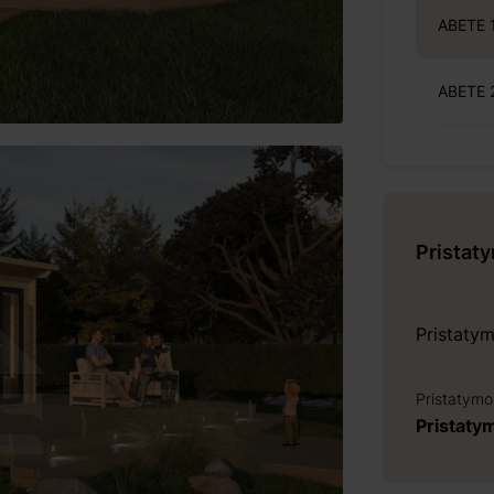
ABETE 1
ABETE 2
Pristat
Pristaty
Pristatymo
Pristaty