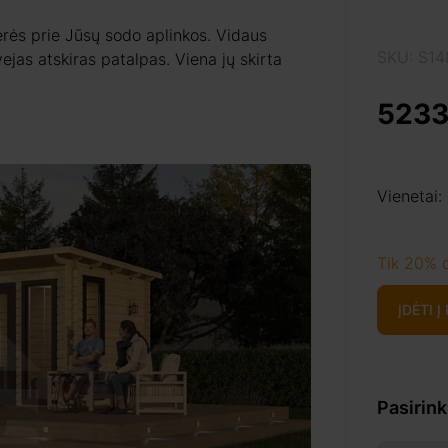
erės prie Jūsų sodo aplinkos. Vidaus
SKU: S1
ejas atskiras patalpas. Viena jų skirta
.
5233
Vienetai:
Tik 20% 
ĮDĖTI Į
Pasirin