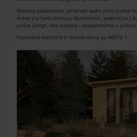
Būdama pakankamai universali lauko pirtis puikiai d
erdvė yra funkcionalaus išplanavimo, suskirstyta į dv
pirčiai įrengti, kita patalpa – atsigaivinimui ir poilsiui
Pasirinkite komforto ir dizaino derinį su ABETE 1.