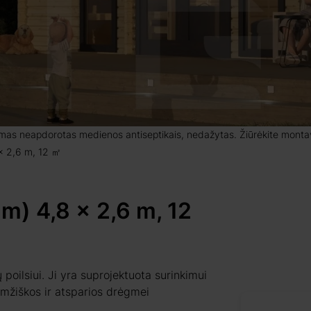
amas neapdorotas medienos antiseptikais, nedažytas. Žiūrėkite montavi
x 2,6 m, 12 ㎡
m) 4,8 x 2,6 m, 12
oilsiui. Ji yra suprojektuota surinkimui
amžiškos ir atsparios drėgmei