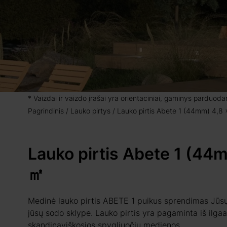
* Vaizdai ir vaizdo įrašai yra orientaciniai, gaminys parduod
Pagrindinis
Lauko pirtys
Lauko pirtis Abete 1 (44mm) 4,8 
Lauko pirtis Abete 1 (44m
㎡
Medinė lauko pirtis ABETE 1 puikus sprendimas Jūsų p
jūsų sodo sklype. Lauko pirtis yra pagaminta iš ilga
skandinaviškosios spygliuočių medienos.