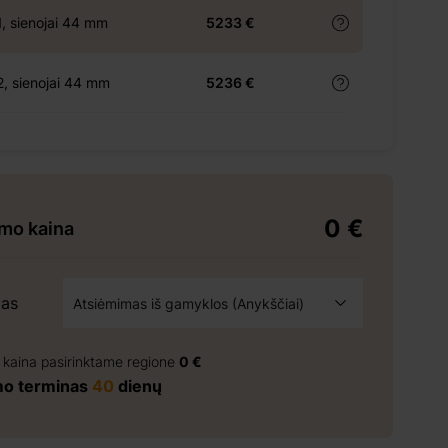
, sienojai 44 mm
5233 €
, sienojai 44 mm
5236 €
0 €
ymo kaina
mas
Atsiėmimas iš gamyklos (Anykščiai)
Atsiėmimas iš gamyklos (Anykščiai)
 kaina pasirinktame regione
0 €
mo terminas
40
dienų