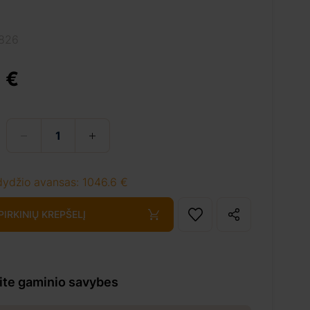
4826
 €
dydžio avansas: 1046.6 €
 PIRKINIŲ KREPŠELĮ
kite gaminio savybes