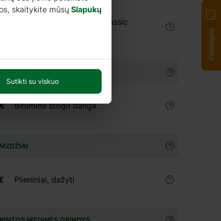
os, skaitykite mūsų
Slapukų
€
Dažai TIKKURILA Ultra Classic
(9litrai)
Katalogas
INĖ STOGO DANGA
Sutikti su viskuo
 €
Bituminė stogo danga
MZDŽIAI
€
Plieniniai, dažyti
RINTOS MEDINĖS GRINDYS