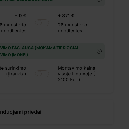
+ 0 €
+ 371 €
18 mm storio
28 mm storio
grindllentės
grindlentės
VIMO PASLAUGA (MOKAMA TIESIOGIAI
VIMO ĮMONEI)
Be surinkimo
Montavimo kaina
(įtraukta)
visoje Lietuvoje (
2100 Eur )
duojami priedai