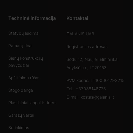
Techninė informacija
Kontaktai
Statybų leidimai
GALANIS UAB
Pamatų tipai
Registracijos adresas:
Sienų konstrukcijų
Sodų 12, Naujieji Elmininkai
pavyzdžiai
Anykščių r., LT29153
Apšiltinimo rūšys
PVM kodas: LT100001292215
Tel.:
+37038148776
Stogo danga
E-mail:
kostas@galanis.lt
Plastikiniai langai ir durys
Garažų vartai
Surinkimas