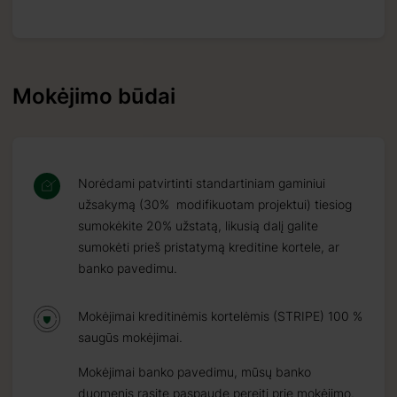
Mokėjimo būdai
Norėdami patvirtinti standartiniam gaminiui
užsakymą (30% modifikuotam projektui) tiesiog
sumokėkite 20% užstatą, likusią dalį galite
sumokėti prieš pristatymą kreditine kortele, ar
banko pavedimu.
Mokėjimai kreditinėmis kortelėmis (STRIPE) 100 %
saugūs mokėjimai.
Mokėjimai banko pavedimu, mūsų banko
duomenis rasite paspaudę pereiti prie mokėjimo.