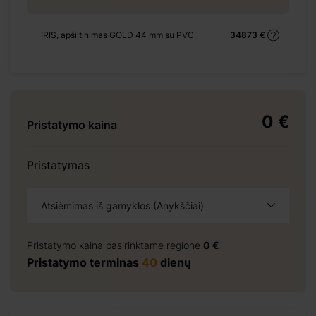
IRIS, apšiltinimas GOLD 44 mm su PVC
34873 €
+ 310 €
0 €
Pristatymo kaina
+ 700 €
Pristatymas
Atsiėmimas iš gamyklos (Anykščiai)
+ 2444 €
Pristatymo kaina pasirinktame regione
0 €
Pristatymo terminas
40
dienų