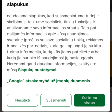
slapukus
naudojame slapukus, kad suasmenintume turinį ir
skelbimus, teiktume socialinių tinklų funkcijas ir
CACTUS 1 (44mm) 9,1x6m, 41㎡ + 12㎡
analizuotume savo informacijos srautą. Taip pat
dalijamės informacija apie Jūsų naudojimosi
Kaina nuo
svetaine įpročius su savo socialinių tinklų, reklamos
13330 €
ir analizės partneriais, kurie gali apjungti ją su kita
s.it
turima informacija, kurią Jūs jiems pateikėte arba
Daugiau
kurią jie surinko iš naudojimosi jų paslaugomis.
Katalogas
Norėdami gauti daugiau informacijos, skaitykite
mūsų
Slapukų nustatymai.
„Google“ atsakomybė už įmonių duomenis
Sutikti su
Kokybė / garantija / konsultacijos
Nesutikti
Suasmeninti
viskuo