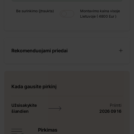
+ 600 €
Be surinkimo (įtraukta)
Montavimo kaina visoje
Lietuvoje ( 4800 Eur )
Rekomenduojami priedai
as yra 43 m², o
 du sandėliukus.
gą, o svetainės
gautis supančia
iame galėtumėte
Kada gausite pirkinį
e. Jo natūralus
t kokią aplinką.
Užsisakykite
Priimti
šiandien
2026 09 16
Pirkimas