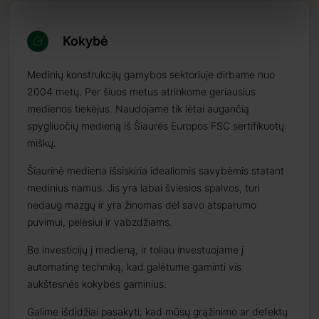
Kokybė
Medinių konstrukcijų gamybos sektoriuje dirbame nuo
2004 metų. Per šiuos metus atrinkome geriausius
medienos tiekėjus. Naudojame tik lėtai augančią
spygliuočių medieną iš Šiaurės Europos FSC sertifikuotų
miškų.
Šiaurinė mediena išsiskiria idealiomis savybėmis statant
medinius namus. Jis yra labai šviesios spalvos, turi
nedaug mazgų ir yra žinomas dėl savo atsparumo
puvimui, pelėsiui ir vabzdžiams.
Be investicijų į medieną, ir toliau investuojame į
automatinę techniką, kad galėtume gaminti vis
aukštesnės kokybės gaminius.
Galime išdidžiai pasakyti, kad mūsų grąžinimo ar defektų