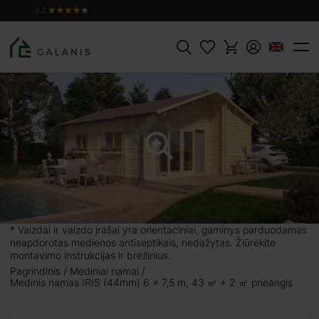
ĮDĖTI Į
Produktas:
IRIS, sienojai 44 mm
PIRKINIŲ
13142 €
KREPŠELĮ
Paieška
 ㎡
as yra 43 m², o
 du sandėliukus.
gą, o svetainės
gautis supančia
* Vaizdai ir vaizdo įrašai yra orientaciniai, gaminys parduodamas
iame galėtumėte
neapdorotas medienos antiseptikais, nedažytas. Žiūrėkite
e. Jo natūralus
montavimo instrukcijas ir brėžinius.
t kokią aplinką.
Pagrindinis
Mediniai namai
Medinis namas IRIS (44mm) 6 x 7,5 m, 43 ㎡ + 2 ㎡ prieangis