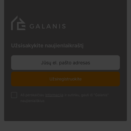
Užsisakykite naujienlaikraštį
Jūsų el. pašto adresas
Užsiregistruokite
Aš perskaičiau
Informaciją
ir sutinku, gauti iš "Galanis"
naujienlaiškius