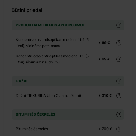
+ 828 €
Būtini priedai
PRODUKTAI MEDIENOS APDOROJIMUI
+ 0 €
+ 910 €
Koncentruotas antiseptikas medienai 1:9 (5
+ 69 €
litrai), vidinėms patalpoms
Koncentruotas antiseptikas medienai 1:9 (5
e
+ 69 €
litrai), išoriniam naudojimui
DAŽAI
+ 4005 €
+ 5207 €
Dažai TIKKURILA Ultra Classic (9litrai)
+ 310 €
+ 5407 €
+ 0 €
BITUMINĖS ČERPELĖS
+ 300 €
+ 0 €
Bituminės čerpelės
+ 700 €