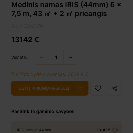
Medinis namas IRIS (44mm) 6 x
7,5 m, 43 ㎡ + 2 ㎡ prieangis
SKU: CAM070
13142 €
Vienetai:
%8e%a1-prieangis/
Tik 20% dydžio avansas: 2628.4 €
ĮDĖTI Į PIRKINIŲ KREPŠELĮ
+ 69 €
Pasirinkite gaminio savybes
+ 69 €
IRIS, sienojai 44 mm
13142 €