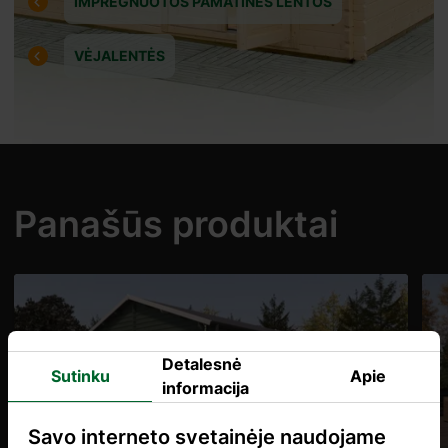
IMPREGNUOTOS PAMATINĖS LENTOS
VĖJALENTĖS
Panašūs produktai
Detalesnė
Sutinku
Apie
informacija
Savo interneto svetainėje naudojame