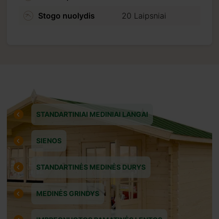
tui) tiesiog
Stogo nuolydis
20 Laipsniai
ortele, ar banko
 mokėjimo.
STANDARTINIAI MEDINIAI LANGAI
SIENOS
STANDARTINĖS MEDINĖS DURYS
MEDINĖS GRINDYS