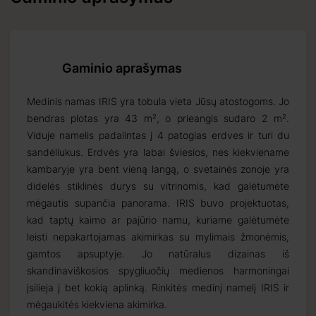
Gaminio aprašymas
Medinis namas IRIS yra tobula vieta Jūsų atostogoms. Jo
bendras plotas yra 43 m², o prieangis sudaro 2 m².
Viduje namelis padalintas į 4 patogias erdves ir turi du
sandėliukus. Erdvės yra labai šviesios, nes kiekviename
Priimti
kambaryje yra bent vieną langą, o svetainės zonoje yra
2026 09 16
didelės stiklinės durys su vitrinomis, kad galėtumėte
mėgautis supančia panorama. IRIS buvo projektuotas,
kad taptų kaimo ar pajūrio namu, kuriame galėtumėte
leisti nepakartojamas akimirkas su mylimais žmonėmis,
dartinius
gamtos apsuptyje. Jo natūralus dizainas iš
skandinaviškosios spygliuočių medienos harmoningai
įsilieja į bet kokią aplinką. Rinkitės medinį namelį IRIS ir
mėgaukitės kiekviena akimirka.