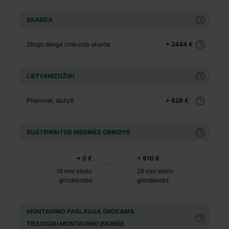
+ 140 €
+ 0 €
SKARDA
+ 270 €
Stogo danga cinkuota skarda
+ 2444 €
+ 0 €
+ 130 €
+ 0 €
LIETVAMZDŽIAI
+ 500 €
Plieniniai, dažyti
+ 828 €
+ 0 €
SUSTIPRINTOS MEDINĖS GRINDYS
+ 390 €
+ 0 €
+ 0 €
+ 910 €
+ 1100 €
18 mm storio
28 mm storio
grindllentės
grindlentės
+ 0 €
+ 480 €
MONTAVIMO PASLAUGA (MOKAMA
+ 0 €
TIESIOGIAI MONTAVIMO ĮMONEI)